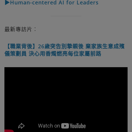
▶Human-centered AI for Leaders
最新專訪片︰
【職業背後】26歲突告別摯親後 棄家族生意成殯
儀策劃員 決心用香燭燃亮每位家屬前路