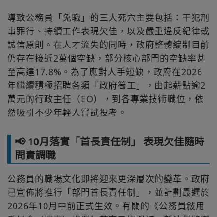
導致公務員「免職」的三大死穴主要包括：干犯刑
事罪行、持續工作表現欠佳，以及嚴重違反紀律或
誠信原則。在人才流失的同時，政府整體編制目前
仍存在接近2萬個空缺，部分核心部門的空缺率甚
至高達17.8%。為了應對人手短缺，政府在2026
年繼續積極招聘各類「政府筍工」，由起薪點逾2
萬元的行政主任（EO），到各專業技術職位，依
然吸引不少年輕人嘗試投考。
📢 10月落實「首長責任制」 表現欠佳隨時
問責調職
公務員的職場文化即將迎来更深層次的變革。政府
已宣佈將推行「部門首長責任制」，並計劃最遲於
2026年10月中前正式生效。有關的《公務員敍用