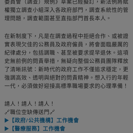
委員會（調查）規例》草案已經擬訂，新法例將賦
權獨立調查小組深入各政府部門，調查系統性的管
理問題，調查範圍甚至直指部門首長本人。
在新制度下，凡是在調查過程中拒絕合作、或被證
實表現欠佳的公務員及政府僱員，將會面臨嚴厲的
紀律處分，包括調職、甚至被要求提早退休。這項
史無前例的問責舉措，無疑向整個公務員團隊釋放
了清晰訊號：新時代的政府工作不僅追求穩定，更
強調高效、透明與絕對的問責精神。想入行的年輕
一代，必須做好迎接高標準職場要求的心理準備！
請人！請人！請人！
🔗職位空缺傳送門🔗
▶️【政府/公共機構】工作機會
▶️【醫療服務】工作機會