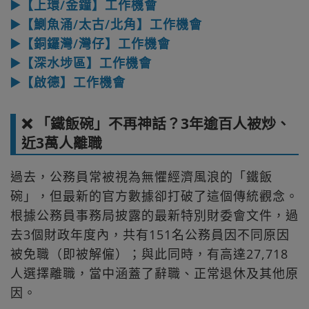
▶️【上環/金鐘】工作機會
▶️【鰂魚涌/太古/北角】工作機會
▶️【銅鑼灣/灣仔】工作機會
▶️【深水埗區】工作機會
▶️【啟德】工作機會
❌ 「鐵飯碗」不再神話？3年逾百人被炒、
近3萬人離職
過去，公務員常被視為無懼經濟風浪的「鐵飯
碗」，但最新的官方數據卻打破了這個傳統觀念。
根據公務員事務局披露的最新特別財委會文件，過
去3個財政年度內，共有151名公務員因不同原因
被免職（即被解僱）；與此同時，有高達27,718
人選擇離職，當中涵蓋了辭職、正常退休及其他原
因。