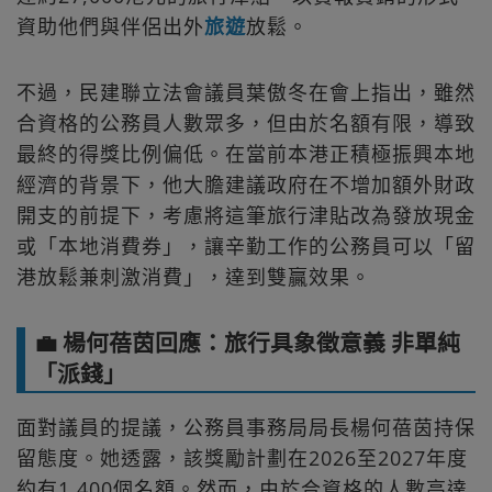
資助他們與伴侶出外
旅遊
放鬆。
不過，民建聯立法會議員葉傲冬在會上指出，雖然
合資格的公務員人數眾多，但由於名額有限，導致
最終的得獎比例偏低。在當前本港正積極振興本地
經濟的背景下，他大膽建議政府在不增加額外財政
開支的前提下，考慮將這筆旅行津貼改為發放現金
或「本地消費券」，讓辛勤工作的公務員可以「留
港放鬆兼刺激消費」，達到雙贏效果。
💼 楊何蓓茵回應：旅行具象徵意義 非單純
「派錢」
面對議員的提議，公務員事務局局長楊何蓓茵持保
留態度。她透露，該獎勵計劃在2026至2027年度
約有1,400個名額。然而，由於合資格的人數高達