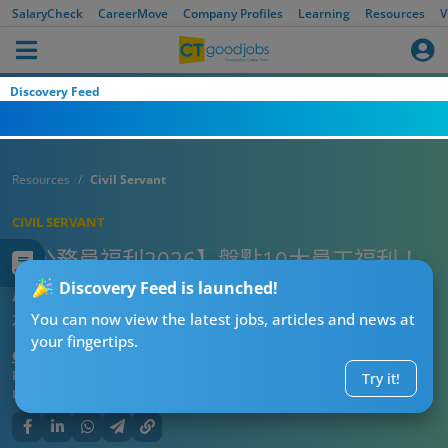
SalaryCheck
CareerMove
Company Profiles
Learning
Resources
V
Discovery Feed
Resources
Civil Servant
CIVIL SERVANT
【公務員福利2026】盤點10大員工福利！
房屋津貼、電費、公共交通費用、旅費都有
Discovery Feed is launched!
補貼？
You can now view the latest jobs, articles and news at
your fingertips.
CT熱話管理員
Published:
2026-07-19 20:00
Try it!
Updated:
2026-07-19 20:00