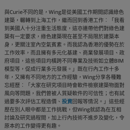
與Curie不同的是，Wing是從美國工作期間認識綠色
建築，輾轉到上海工作，繼而回到香港工作︰「我看
到美國人十分注重生活態度，這亦連帶他們對綠色建
築有一定要求，綠色建築現在甚至不局限於建築本
身，更關注室內空氣賓素。而我認為香港的優勢在於
工作效率，而且擁有多元化基建、商業發展項目、政
府項目，這些項目均橫跨不同專業及技術如立體BIM
模型等，促成行業多元發展。」既在行內工作十多
年，又擁有不同地方的工作經驗，Wing分享各種難
忘經歷︰「大家在研究項目時會軟件檢察建築物面對
風向等問題，我們曾被人質疑軟件的可信性；也有試
過要多次評估工程造價、
投資
回報等情況。」這些經
歷在別人眼中都是工作挑戰，但Wing就認為在互相
討論及研究過程間，加上行內技術不進步及變化，令
原本的工作變得更有趣。