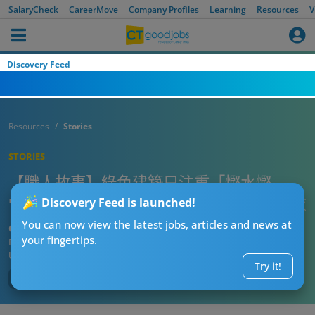
SalaryCheck
CareerMove
Company Profiles
Learning
Resources
V
Discovery Feed
Resources
Stories
STORIES
【職人故事】綠色建築只注重「慳水慳
電」？專家︰工作範圍廣 對人才有一定需求
Discovery Feed is launched!
You can now view the latest jobs, articles and news at
CTgoodjobs’ Editor
your fingertips.
Published:
2019-11-29
Updated:
2022-12-20 15:45
Try it!