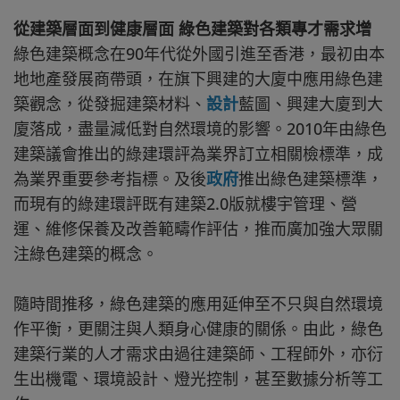
從建築層面到健康層面 綠色建築對各類專才需求增
綠色建築概念在90年代從外國引進至香港，最初由本
地地產發展商帶頭，在旗下興建的大廈中應用綠色建
築觀念，從發掘建築材料、
設計
藍圖、興建大廈到大
廈落成，盡量減低對自然環境的影響。2010年由綠色
建築議會推出的綠建環評為業界訂立相關檢標準，成
為業界重要參考指標。及後
政府
推出綠色建築標準，
而現有的綠建環評既有建築2.0版就樓宇管理、營
運、維修保養及改善範疇作評估，推而廣加強大眾關
注綠色建築的概念。
隨時間推移，綠色建築的應用延伸至不只與自然環境
作平衡，更關注與人類身心健康的關係。由此，綠色
建築行業的人才需求由過往建築師、工程師外，亦衍
生出機電、環境設計、燈光控制，甚至數據分析等工