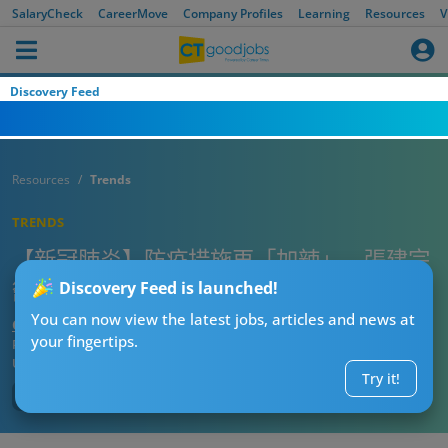
SalaryCheck
CareerMove
Company Profiles
Learning
Resources
V
Discovery Feed
Resources
Trends
TRENDS
【新冠肺炎】防疫措施再「加辣」 張建宗
籲僱主准在家工作
Discovery Feed is launched!
You can now view the latest jobs, articles and news at
CTgoodjobs’ Editor
your fingertips.
Published:
2020-07-27
Updated:
2020-07-27 16:11
Try it!