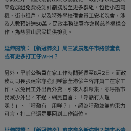
高危群組免費檢測計劃擴展至更多群組，包括小巴司
機、街市租戶，以及特殊學校宿舍員工安老院舍，涉
及人數預計達50萬。民政事務總署亦會與慈善機構合
作，為慈雲山居民提供檢測。
延伸閱讀：【新冠肺炎】周三凌晨起午市將禁堂食
或有更多打工仔WFH？
另外，早前公務員在家工作時間延長至8月2日，而政
務司司長張建宗亦強烈呼籲全港僱主容許員工在家工
作，以免員工外出買外賣，引來人群聚集，亦呼籲市
民減少外出。不過，網民直言：「呼籲冇人理
㗎！」、「呼籲有＿用咩？」，認為呼籲並無約束力
可言，打工仔還是要回到工作崗位。
延伸閱讀：【新冠肺炎】愈來愈多新病徵？神志不清