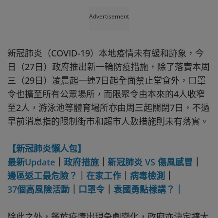
Advertisement
新冠肺炎（COVID-19）本地疫情未有緩和跡象，今
日（27日）政府推出新一輪防疫措施，除了落實本周
三（29日）凌晨起一連7日起全面禁止堂食外，口罩
令也擴至所有公眾場所，而限聚令由本來的4人收窄
至2人，游泳池等體育場所亦由周三起關閉7日，不過
早前消息指的限制街市和超市人數措施則未有落實。
【新冠肺炎懶人包】
最新Update
｜
政府措施
｜
新冠肺炎 VS 傷風感冒
｜
邊區返工最危險？
｜
在家工作
｜
病毒檢測
｜
37個高風險活動
｜
口罩令
｜
袁國勇點樣講？｜
除此之外，鑑於疫情出現急劇變化，政府亦決定擴大