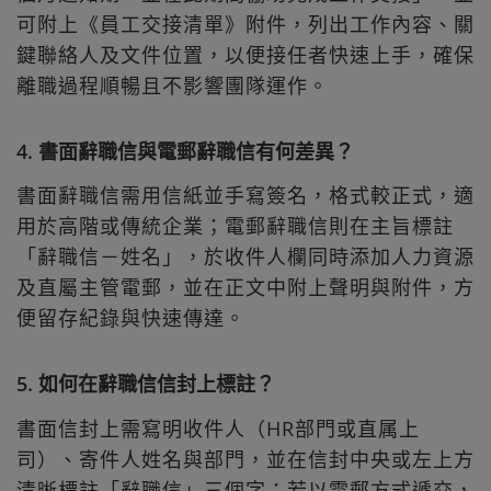
可附上《員工交接清單》附件，列出工作內容、關
鍵聯絡人及文件位置，以便接任者快速上手，確保
離職過程順暢且不影響團隊運作。
4. 書面辭職信與電郵辭職信有何差異？
書面辭職信需用信紙並手寫簽名，格式較正式，適
用於高階或傳統企業；電郵辭職信則在主旨標註
「辭職信－姓名」，於收件人欄同時添加人力資源
及直屬主管電郵，並在正文中附上聲明與附件，方
便留存紀錄與快速傳達。
5. 如何在辭職信信封上標註？
書面信封上需寫明收件人（HR部門或直属上
司）、寄件人姓名與部門，並在信封中央或左上方
清晰標註「辭職信」三個字；若以電郵方式遞交，