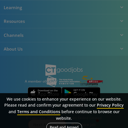
Learning
Resources
Channels
About Us
A member of
We use cookies to enhance your experience on our website.
Please read and confirm your agreement to our
Privacy Policy
and
Terms and Conditions
before continue to browse our
Sitemap
FAQ
Privacy Policy
Terms & Conditions
website.
© Copyright 2026 Career Times Online Limited.
All rights reserved.
Next Article
Explore Job
Read and Agreed