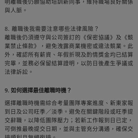
明離職後仍願協助培訓新同事，維持職場良好關係
與人脈。
8. 離職後我需要注意哪些法律風險？
離職後仍須遵守與公司簽訂的《保密協議》及《競
業禁止條款》，避免洩露商業機密或違法競業。此
外，確認所有薪資、年假折現及酌情獎金均已結算
完畢，並務必保留結算證明，以防日後產生爭議或
法律訴訟。
9. 如何選擇最佳離職時機？
選擇離職時機需綜合考量團隊專案進度、新東家報
到日及公司旺季／淡季。避免在關鍵階段或旺季提
交辭職，以降低團隊壓力；若新工作報到日已定，
可倒推最晚提交日期，並與主管充分溝通，確保交
接順利且無縫銜接。