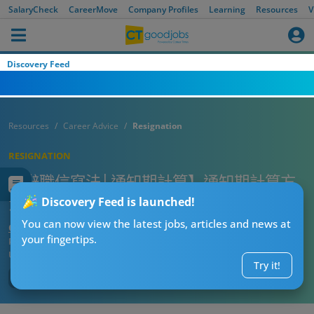
SalaryCheck
CareerMove
Company Profiles
Learning
Resources
V
Discovery Feed
Resources
Career Advice
Resignation
RESIGNATION
【辭職信寫法│通知期計算】通知期計算方
法一覽 辭職信信封應該寫咩？
Discovery Feed is launched!
You can now view the latest jobs, articles and news at
CT求職戰略師
your fingertips.
Published:
2026-08-06 06:38
Updated:
2026-08-06 06:38
Try it!