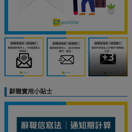
+
3
辭職實用小貼士