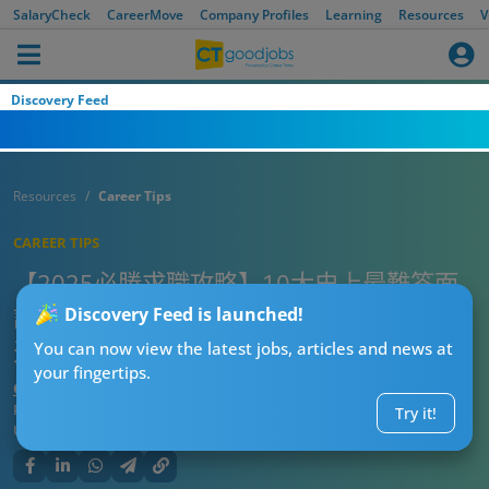
SalaryCheck
CareerMove
Company Profiles
Learning
Resources
V
Discovery Feed
Resources
Career Tips
CAREER TIPS
【2025必勝求職攻略】10大史上最難答面
試問題！專家教你逐一拆解！內附見工面試
Discovery Feed is launched!
天書 大大增加成功率
You can now view the latest jobs, articles and news at
your fingertips.
CTgoodjobs’ Editor
Published:
2025-01-21
Try it!
Updated:
2025-01-21 17:51