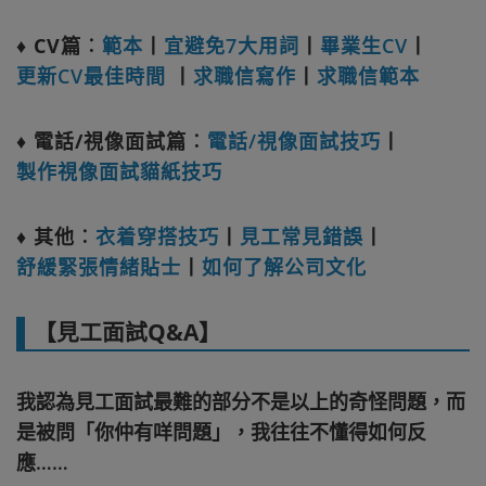
♦
CV篇︰
範本
丨
宜避免7大用詞
丨
畢業生CV
丨
更新CV最佳時間
丨
求職信寫作
丨
求職信範本
♦
電話/視像面試篇︰
電話/視像面試技巧
丨
製作視像面試貓紙技巧
♦
其他︰
衣着穿搭技巧
丨
見工常見錯誤
丨
舒緩緊張情緒貼士
丨
如何了解公司文化
【見工面試Q&A】
我認為見工面試最難的部分不是以上的奇怪問題，而
是被問「你仲有咩問題」，我往往不懂得如何反
應……