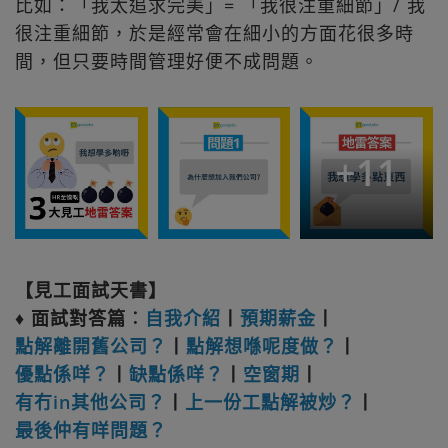
比如：「我太追求完美」= 「我很注重細節」/ 我
很注重細節，於是經常會在細小的方面花很多時
間，但只要時間管理好便不成問題。
+
11
【見工面試天書】
♦
面試對答篇︰
自我介紹
丨
預期薪金
丨
點解離開舊公司？
丨
點解想喺呢度做？
丨
優點係咩？
丨
缺點係咩？
丨
空窗期
丨
有冇in其他公司？
丨
上一份工點解被炒？
丨
最後仲有咩問題？