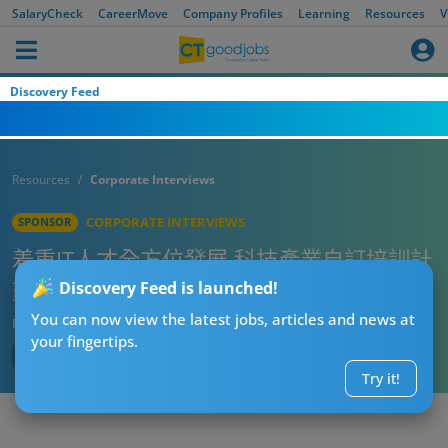
SalaryCheck
CareerMove
Company Profiles
Learning
Resources
V
Discovery Feed
Resources
Corporate Interviews
CORPORATE INTERVIEWS
SPONSOR
着重IT人才全方位發展 科技產業自訂培訓計
劃
Discovery Feed is launched!
You can now view the latest jobs, articles and news at
Published:
2021-04-07
your fingertips.
Try it!