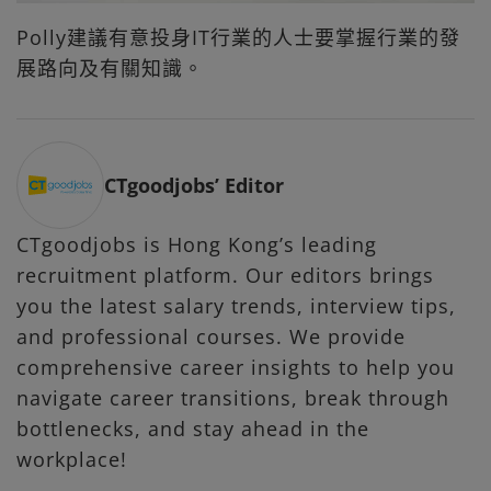
Polly建議有意投身IT行業的人士要掌握行業的發
展路向及有關知識。
CTgoodjobs’ Editor
CTgoodjobs is Hong Kong’s leading
recruitment platform. Our editors brings
you the latest salary trends, interview tips,
and professional courses. We provide
comprehensive career insights to help you
navigate career transitions, break through
bottlenecks, and stay ahead in the
workplace!