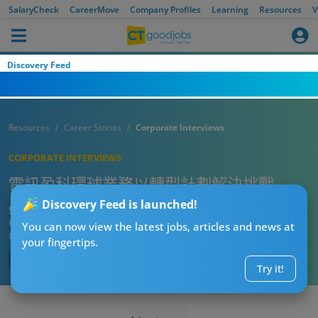
SalaryCheck
CareerMove
Company Profiles
Learning
Resources
V
Discovery Feed
Resources
Career Stories
Corporate Interviews
CORPORATE INTERVIEWS
電訊盈科環球業務以轉型計劃解決挑戰
Discovery Feed is launched!
CTgoodjobs’ Editor
Published:
2021-06-07
You can now view the latest jobs, articles and news at
Updated:
2021-06-07 09:14
your fingertips.
Try it!