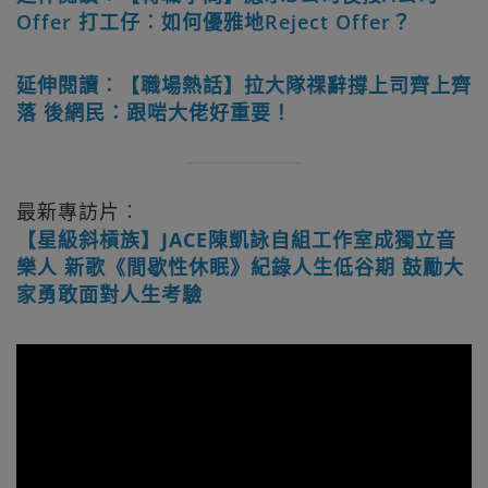
Offer 打工仔︰如何優雅地Reject Offer？
延伸閱讀︰【職場熱話】拉大隊祼辭撐上司齊上齊
落 後網民：跟啱大佬好重要！
最新專訪片︰
【星級斜槓族】JACE陳凱詠自組工作室成獨立音
樂人 新歌《間歇性休眠》紀錄人生低谷期 鼓勵大
家勇敢面對人生考驗