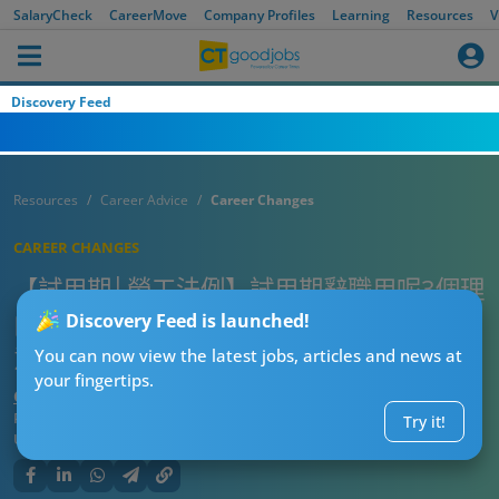
SalaryCheck
CareerMove
Company Profiles
Learning
Resources
V
Discovery Feed
Resources
Career Advice
Career Changes
CAREER CHANGES
【試用期│勞工法例】試用期辭職用呢3個理
由最好！計算離職通知期、人工有咩要注
Discovery Feed is launched!
意？
You can now view the latest jobs, articles and news at
your fingertips.
CTgoodjobs’ Editor
Published:
2024-08-06
Try it!
Updated:
2024-08-06 17:50