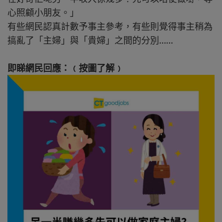
心照顧小朋友。」
有些網民認真計數予事主參考，有些則覺得事主稍為
搞亂了「主婦」與「貴婦」之間的分別……
即睇網民回應：﹙按圖了解﹚