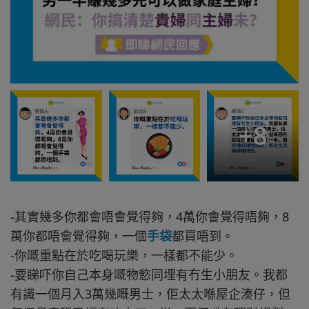
+
8
-其實幾多你都會唔會覺得夠，4萬你會覺得唔夠，8
萬你都唔會覺得夠，一個
手袋
都買唔到。
-你嘅重點在於吃喝玩樂，一樣都不能少。
-要睇吓你自己本身嘅物慾同埋有冇生小朋友。我都
有識一個月入3萬幾嘅男士，佢太太喺屋企湊仔，但