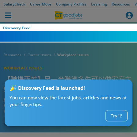
SalaryCheck
CareerMove
Company Profiles
Learning
Resources
V
Discovery Feed
Resources
Career Issues
Workplace Issues
WORKPLACE ISSUES
【職場兩性】另一半賺幾多先可以做家庭主
婦？網民：你搞清楚貴婦同主婦未？
Discovery Feed is launched!
You can now view the latest jobs, articles and news at
CTgoodjobs’ Editor
your fingertips.
Published:
2021-06-22
Updated:
2021-06-22 17:05
Try it!