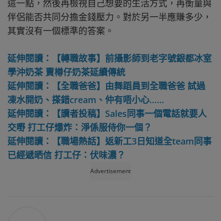
這一點，然後再檢視自己想要的生活方式，再衡量與
伴侶能否共同分擔金錢壓力。對於另一半應賺多少，
其實沒有一個標準的答案。
延伸閱讀：【轉職故事】前攝影師到老字號銀都冰室
學沖奶茶 賣樽仔奶茶延續傳統
延伸閱讀：【全職爸爸】由舞蹈員到全職爸爸 試過
凍水開奶、搽錯cream、仲有唔小心……
延伸閱讀：【讀者投稿】Sales同事一個電話就要人
交嘢 打工仔爆炸：淨係服侍你一個？
延伸閱讀：【職場熱話】返新工3日知道全team同事
已經遞晒信 打工仔：伏味濃？
Advertisement