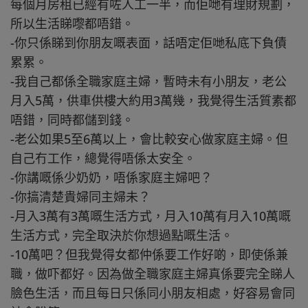
每個月房租已經有咗人工一半，而佢哋有理財規劃，
所以生活睇嚟都唔錯。
-你只係睇到你朋友嘅表面，話唔定佢哋私底下負債
累累。
-我自己都係全職家庭主婦，暫時未有小朋友，老公
月入5萬，供車供樓大約用3萬幾，我覺得生活質素都
唔錯，同時都儲到錢。
-老公如果5至6萬以上，會比較安心做家庭主婦。但
自己冇工作，總覺得唔係太安全。
-你講嘅係少奶奶，唔係家庭主婦吧？
-你搞清楚貴婦同主婦未？
-月入3萬有3萬嘅生活方式，月入10萬有月入10萬嘅
生活方式，完全取決於你想過點嘅生活。
-10萬吧？但我覺得女都仲係要工作好啲，即使係兼
職，做吓都好。因為做全職家庭主婦真係要完全睇人
臉色生活，而且每日只係同小朋友相處，好容易會同