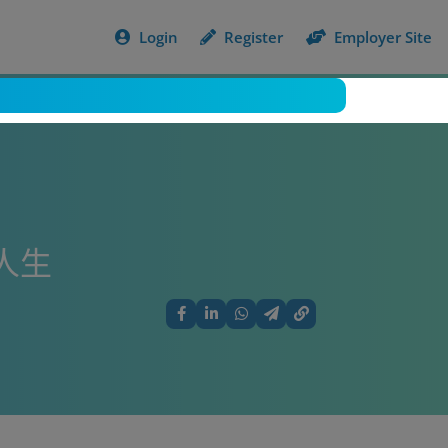
Login
Register
Employer Site
人生