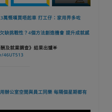
入3萬慨嘆買唔起車 打工仔：家用畀多咗
欠缺挑戰性？4個方法創造機會 提升成就感
業生薪酬及就業調查》結果出爐🌟
ly/46UT513
團善用辦公室空間與員工同樂 每隔個星期都有