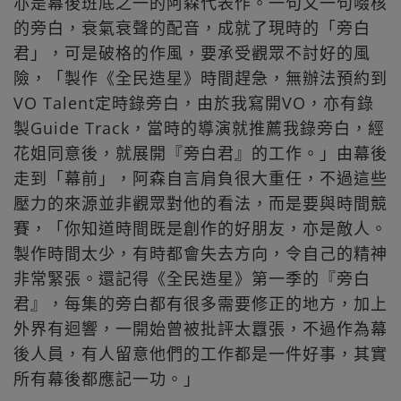
亦是幕後班底之一的阿森代表作。一句又一句啜核
的旁白，衰氣衰聲的配音，成就了現時的「旁白
君」，可是破格的作風，要承受觀眾不討好的風
險，「製作《全民造星》時間趕急，無辦法預約到
VO Talent定時錄旁白，由於我寫開VO，亦有錄
製Guide Track，當時的導演就推薦我錄旁白，經
花姐同意後，就展開『旁白君』的工作。」由幕後
走到「幕前」，阿森自言肩負很大重任，不過這些
壓力的來源並非觀眾對他的看法，而是要與時間競
賽，「你知道時間既是創作的好朋友，亦是敵人。
製作時間太少，有時都會失去方向，令自己的精神
非常緊張。還記得《全民造星》第一季的『旁白
君』，每集的旁白都有很多需要修正的地方，加上
外界有迴響，一開始曾被批評太囂張，不過作為幕
後人員，有人留意他們的工作都是一件好事，其實
所有幕後都應記一功。」