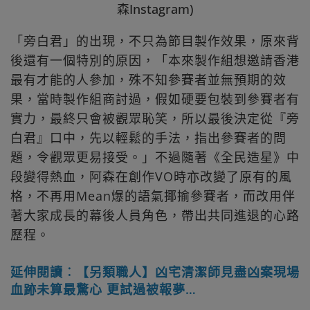
森Instagram)
「旁白君」的出現，不只為節目製作效果，原來背
後還有一個特別的原因，「本來製作組想邀請香港
最有才能的人參加，殊不知參賽者並無預期的效
果，當時製作組商討過，假如硬要包裝到參賽者有
實力，最終只會被觀眾恥笑，所以最後決定從『旁
白君』口中，先以輕鬆的手法，指出參賽者的問
題，令觀眾更易接受。」不過隨著《全民造星》中
段變得熱血，阿森在創作VO時亦改變了原有的風
格，不再用Mean爆的語氣揶揄參賽者，而改用伴
著大家成長的幕後人員角色，帶出共同進退的心路
歷程。
延伸閱讀︰【另類職人】凶宅清潔師見盡凶案現場
血跡未算最驚心 更試過被報夢…