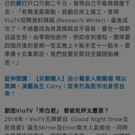
己的
銀行
戶口只剩二千元，發現自己不能再頹廢下
去，「有晚凌晨兩點，我躺在床上搵工，發現
ViuTV招聘資料撰稿 (Research Writer)，最後成
功了。不過要成為資源撰稿並不容易，要在一個節
目誕生前，由零開始創作，例如收到通知，團隊要
四個月後的星期一至五晚上十點半至十一點半，要
準備十五集節目，我們就要從節目空檔開始構
思。」
延伸閱讀︰【另類職人】自小幫家人開雞檔 現以
跳舞、演藝為生 Catry：從來冇為街巿出身而自
卑！
創造ViuTV「旁白君」 曾被批評太囂張？
2018年，ViuTV王牌節目《Good Night Show全
民造星》誕生Mirror及Error兩大人氣組合，同時