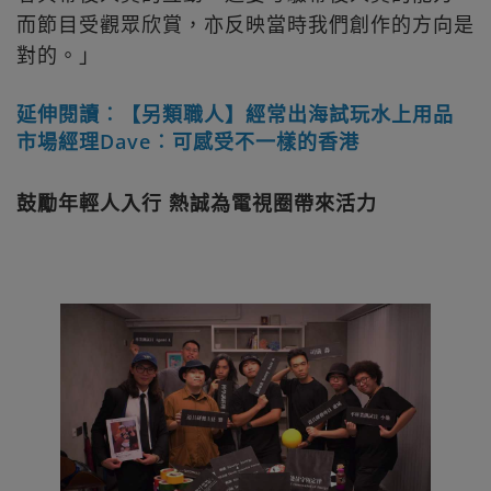
而節目受觀眾欣賞，亦反映當時我們創作的方向是
對的。」
延伸閱讀︰【另類職人】經常出海試玩水上用品
市場經理Dave︰可感受不一樣的香港
鼓勵年輕人入行 熱誠為電視圈帶來活力