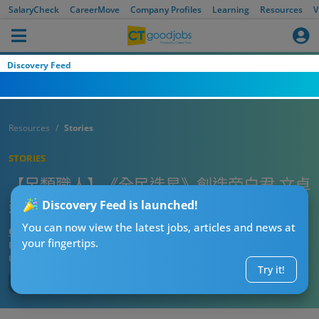
SalaryCheck
CareerMove
Company Profiles
Learning
Resources
V
Discovery Feed
Resources
Stories
STORIES
【另類職人】《全民造星》創造旁白君 文卓
森談追夢︰電視圈需要年輕人的熱誠
Discovery Feed is launched!
You can now view the latest jobs, articles and news at
CTgoodjobs’ Editor
your fingertips.
Published:
2024-02-07
Updated:
2024-02-07 15:57
Try it!