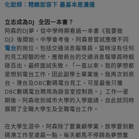
化妝師：精緻妝容下 最基本是溝通
立志成為DJ 全因一本書？
阿森的DJ夢，從中學時期看過一本書《我要做
DJ》後開始。中學會考後，阿森曾嘗試應徵不同
電台
的崗位，包括交通消息報導員，當時沒有任何
的見工經驗的他，應徵商台的交通消息報導員時蝦
碌百出，最終面試失敗。「一直以來，我的夢想都
是想到電台工作，因此副學士畢業後，我再次到商
台、港台及DBC數碼電台見工，可是最後只獲
DBC數碼電台聘用為錄音室控制員。」工作一星
期後，阿森收到城市大學的入學邀請，自此就同時
展開了全職大學生及全職電台工作。
在大學生涯中，阿森除了要兼顧學業，放學要到數
碼港工作至凌晨一點，每天都馬不停蹄為夢想奮