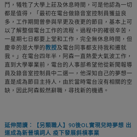
鬥，犧牲了大學上莊及休息時間，可是他認為一切
都是值得，「最初在電台做錄音室控制員獲益良
多，工作期間曾參與早更及夜更的節目，基本上可
以了解整個電台工作的流程。過程中的確很辛苦，
一星期七日都要上堂和工作，完全無休息時間，但
慶幸的是大學的
教授
及電台同事都支持我和遷就
我。」在電台四年半，阿森一直熱愛大氣波工作，
直到大學畢業前，電台的人事部希望他從新聞報導
員及錄音室控制員中二選一，他深知自己的夢想一
直是成為節目主持人，由於當時電台沒有相關的空
缺，因此阿森毅然辭職，尋找新的機遇。
延伸閱讀︰【另類職人】90後OL實現兒時夢想 出
道成為新晉填詞人 疫下發展斜槓事業