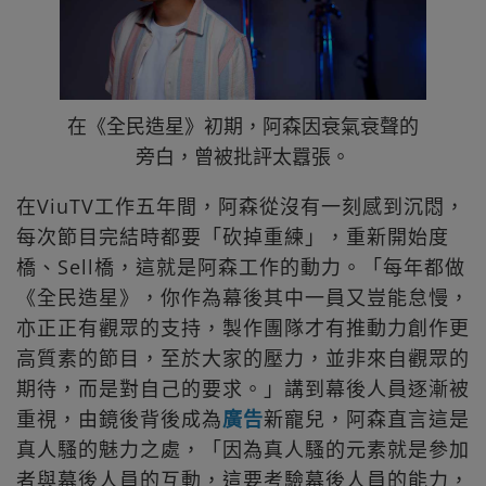
在《全民造星》初期，阿森因衰氣衰聲的
旁白，曾被批評太囂張。
在ViuTV工作五年間，阿森從沒有一刻感到沉悶，
每次節目完結時都要「砍掉重練」，重新開始度
橋、Sell橋，這就是阿森工作的動力。「每年都做
《全民造星》，你作為幕後其中一員又豈能怠慢，
亦正正有觀眾的支持，製作團隊才有推動力創作更
高質素的節目，至於大家的壓力，並非來自觀眾的
期待，而是對自己的要求。」講到幕後人員逐漸被
重視，由鏡後背後成為
廣告
新寵兒，阿森直言這是
真人騷的魅力之處，「因為真人騷的元素就是參加
者與幕後人員的互動，這要考驗幕後人員的能力，