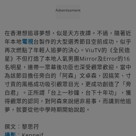
Advertisement
在香港想追尋夢想，似是天方夜譚。不過，隨著近
年本地
電視
台製作的大型選秀節目空前成功，似乎
再次燃點了年輕人追夢的決心。ViuTV的《全民造
星》不但打造了本地人氣男團Mirror及Error的16
名明星，連帶一眾幕後功臣也深受觀眾歡迎，當中
為該節目擔任旁白的「阿森」文卓森，因搞笑、寸
寸貢的風格成功吸引觀眾目光，更成功創造了「旁
白君」。正所謂「台上一秒鐘，台下十年功」，獲
得觀眾的認同，對阿森來說絕非易事，而講到他追
夢，就要從他中學時期開始說起。
撰文︰黎思荇
攝影
︰Kenneif