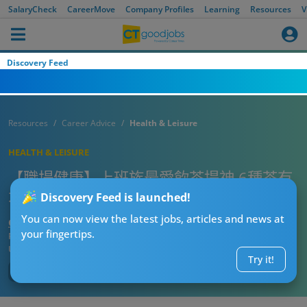
SalaryCheck
CareerMove
Company Profiles
Learning
Resources
V
Discovery Feed
Resources
Career Advice
Health & Leisure
HEALTH & LEISURE
【職場健康】上班族最愛飲茶提神 6種茶有
不同養生功效
Discovery Feed is launched!
You can now view the latest jobs, articles and news at
CTgoodjobs’ Editor
your fingertips.
Published:
2022-09-14
Updated:
2022-09-27 11:38
Try it!