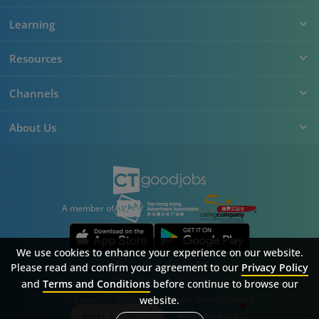
Learning
Resources
Channels
About Us
A member of
We use cookies to enhance your experience on our website.
Please read and confirm your agreement to our
Privacy Policy
and
Terms and Conditions
before continue to browse our
Sitemap
FAQ
Privacy Policy
Terms & Conditions
website.
© Copyright 2026 Career Times Online Limited.
All rights reserved.
Next Article
Explore Job