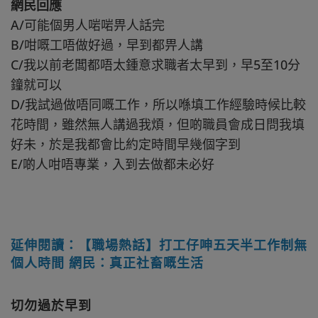
網民回應
A/可能個男人啱啱畀人話完
B/咁嘅工唔做好過，早到都畀人講
C/我以前老闆都唔太鍾意求職者太早到，早5至10分
鐘就可以
D/我試過做唔同嘅工作，所以喺填工作經驗時候比較
花時間，雖然無人講過我煩，但啲職員會成日問我填
好未，於是我都會比約定時間早幾個字到
E/啲人咁唔專業，入到去做都未必好
延伸閱讀：【職場熱話】打工仔呻五天半工作制無
個人時間 網民：真正社畜嘅生活
切勿過於早到