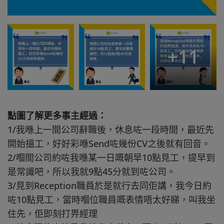
+
11
點圖了解更多事主經過：
1/我喺上一間公司辭職後，休息咗一段時間，最近先
開始搵工，好好彩喺Send咗幾份CV之後就有回音。
2/嗰間公司約咗我喺某一日嘅朝早10點見工，提早到
是常識吧，所以我就9點45分就到咗公司。
3/見到Reception職員於是就行去同佢講，我今日約
咗10點見工，當時嗰位職員嘅表情唔太好睇，叫我坐
住先，佢即刻打畀經理