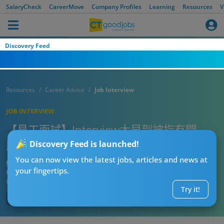
SalaryCheck
CareerMove
Company Profiles
Learning
Resources
V
Discovery Feed
Resources
Career Advice
Job Interview
JOB INTERVIEW
【見工面試】Interview太早到被指有問
題？網民：咩怪人都有
Discovery Feed is launched!
You can now view the latest jobs, articles and news at
CTgoodjobs’ Editor
your fingertips.
Published:
2021-10-25
Updated:
2021-10-25 15:30
Try it!