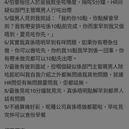
4/怕會阻住人於是我就坐咗喺度，隔咗5分鐘，HR同
疑似部門主管嘅男人行咗出嚟
5/個男人見到我就話：「我約你10點，你點解會早
到？我有嘢安排咗係10點前完成，你而家早到我又做
唔到，要見咗你先。」
6/其實我真係唔明早到有咩問題，如果你有嘢急住
做，你可以做咗先，你約我10點我早到係一回事，你
有嘢未做完都可以10點先出嚟。
7/最後有做到面試，但嗰個疑似係部門主管嘅男人除
咗起初叫我自我介紹之外都無問過我其他問題，就連
HR問佢有無問題要問我，佢都話無。
8/最後見咗10分鐘就見完，真係唔明點解早到都畀人
話有問題
9/不過算幾好彩，呢種公司真係唔做都罷啦，早咗見
完仲可以食份早餐