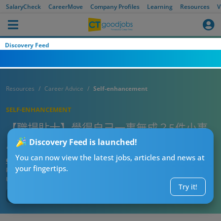
SalaryCheck
CareerMove
Company Profiles
Learning
Resources
V
Discovery Feed
Resources
Career Advice
Self-enhancement
SELF-ENHANCEMENT
【職場貼士】覺得自己一事無成？5件小事
反映出事業比你想像中成功
Discovery Feed is launched!
You can now view the latest jobs, articles and news at
CTgoodjobs’ Editor
your fingertips.
Published:
2023-10-13
Updated:
2023-10-13 16:40
Try it!