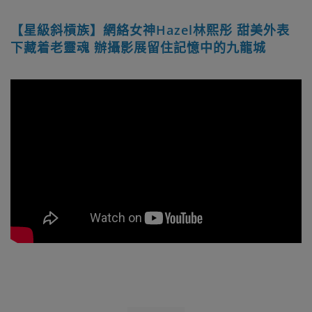
【星級斜槓族】網絡女神Hazel林熙彤 甜美外表
下藏着老靈魂 辦攝影展留住記憶中的九龍城