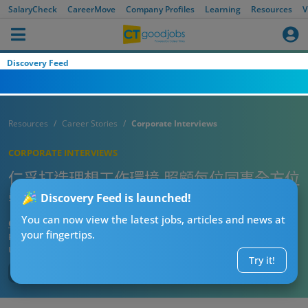
SalaryCheck
CareerMove
Company Profiles
Learning
Resources
V
Discovery Feed
Resources
Career Stories
Corporate Interviews
CORPORATE INTERVIEWS
仁孚打造理想工作環境 照顧每位同事全方位
需求
Discovery Feed is launched!
You can now view the latest jobs, articles and news at
CTgoodjobs’ Editor
your fingertips.
Published:
2021-11-25
Updated:
2021-11-25 14:53
Try it!