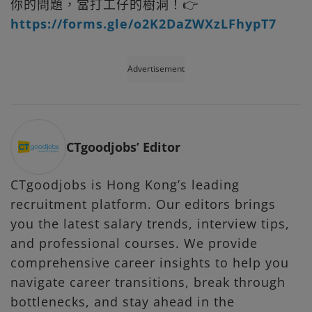
你的問題，當打工仔的樹洞！👉
https://forms.gle/o2K2DaZWXzLFhypT7
Advertisement
CTgoodjobs’ Editor
CTgoodjobs is Hong Kong’s leading
recruitment platform. Our editors brings
you the latest salary trends, interview tips,
and professional courses. We provide
comprehensive career insights to help you
navigate career transitions, break through
bottlenecks, and stay ahead in the