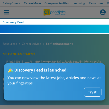
SalaryCheck
CareerMove
Company Profiles
Learning
Resources
V
Discovery Feed
Resources
Career Advice
Self-enhancement
SELF-ENHANCEMENT
【職場貼士】常被工作導致情緒失控？5個
方法讓自己保持冷靜
Discovery Feed is launched!
You can now view the latest jobs, articles and news at
CTgoodjobs’ Editor
your fingertips.
Published:
2021-12-17
Updated:
2021-12-17 14:45
Try it!