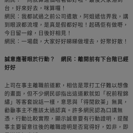
台，好來好去，咪算囉！
網民：我都試過之前公司遣散，阿姐遞信畀我，講
到眼淚都流埋，是真是假都好啦！起碼佢有做嘢，
今日留一線，日後好相見！
網民：一場戲，大家好好睇睇做埋去，好聚好散！
誠意應著眼於行動？ 網民：離開前有下台階已經
好好
上司在事主離職前道歉，相信是眾打工仔難以想像
的畫面，但不少網民卻指出這道歉就如「祝前程錦
繡」等客套說話一樣，意思與「得閒飲茶」無異，
勸籲事主不應該太過認真。許多網民認為口講無
憑，行動比較實際，顯示誠意要有行動證明，提醒
事主要留意往後的離職證明是否寫得好，如非，即