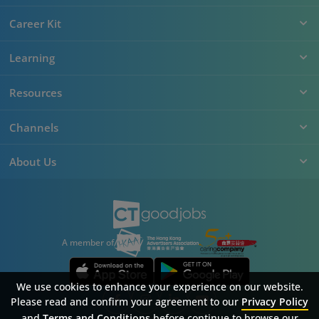
Career Kit
Learning
Resources
Channels
About Us
A member of
We use cookies to enhance your experience on our website.
Please read and confirm your agreement to our
Privacy Policy
and
Terms and Conditions
before continue to browse our