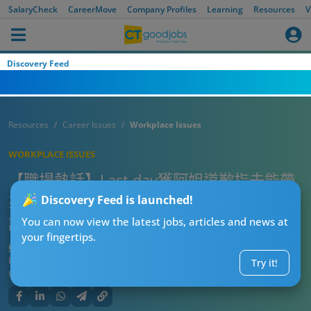
SalaryCheck
CareerMove
Company Profiles
Learning
Resources
V
Discovery Feed
Resources
Career Issues
Workplace Issues
WORKPLACE ISSUES
【職場熱話】Last day獲阿姐道歉指未能帶
來好前程 網民：寫好離職證明便知是否真
Discovery Feed is launched!
誠
You can now view the latest jobs, articles and news at
your fingertips.
CTgoodjobs’ Editor
Published:
2023-05-02
Try it!
Updated:
2023-05-02 17:07