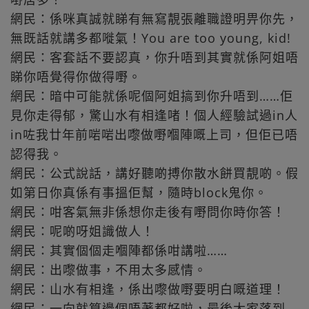
網民：係咪真誠就睇有無寫靚張離職證明畀你先，
無既話就講多都嘥氣！You are too young, kid!
網民：客套話不要認真，你升唔到其實就係阿姐唔
睇你唔覺得你做得嘢。
網民：暗中可能就係呢個阿姐搞到你升唔到……佢
見你走得郁，驚山水有相逢啫！個人經驗試過in人
in咗我廿年前啱啱出嚟做嘢嗰陣嘅上司，但佢已唔
認得我。
網民：公式說話，講好聽啲搏你散水餅買靚啲。假
如第日你真係有事搵佢幫，隨時block鬼你。
網民：咁客氣無非係想你走後有嘢問你時你答！
網民：呢啲呀姐識做人！
網民：其實個個走嗰陣都係咁講啦……
網民：出嚟做事，不用太多感情。
網民：山水有相逢，係出嚟做嘢要明白嘅道理！
網民：一向就算邊個唔著都好啦，最後大家落到