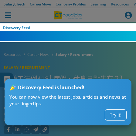
SalaryCheck
CareerMove
Company Profiles
Learning
Resources
V
Discovery Feed
Resources
Career News
Salary / Recruitment
SALARY / RECRUITMENT
【勞工法例418│病假、休息日點先有？】
418計算方法 兼職都有有薪假？勞工法例年
Discovery Feed is launched!
假、食飯時間規定懶人包
You can now view the latest jobs, articles and news at
your fingertips.
CT熱話管理員
Published:
2026-08-07 06:08
Try it!
Updated:
2026-08-07 06:08