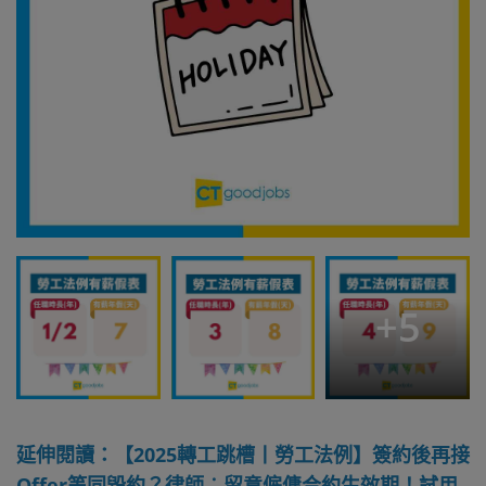
+
5
延伸閱讀：【2025轉工跳槽丨勞工法例】簽約後再接
Offer等同毀約？律師︰留意僱傭合約生效期！試用