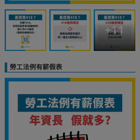
+
11
勞工法例有薪假表