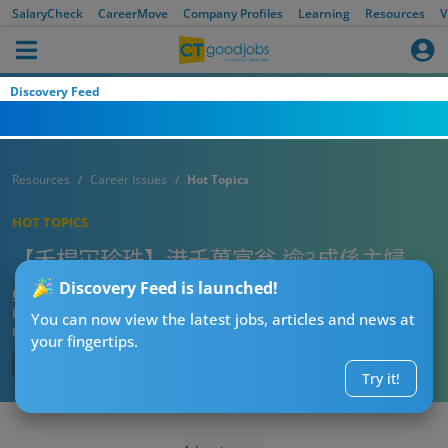
SalaryCheck
CareerMove
Company Profiles
Learning
Resources
V
Discovery Feed
Resources
Career Issues
Hot Topics
HOT TOPICS
【禾桿冚珍珠】港千萬富翁 逾3成係主婦
Discovery Feed is launched!
CTgoodjobs’ Editor
Published:
2019-04-17
You can now view the latest jobs, articles and news at
Updated:
2019-04-17 12:08
your fingertips.
Try it!