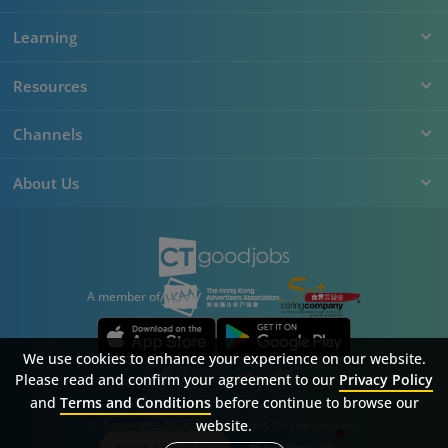
Learning
Resources
Channels
About Us
A member of
We use cookies to enhance your experience on our website.
Please read and confirm your agreement to our
Privacy Policy
and
Terms and Conditions
before continue to browse our
Sitemap
FAQ
Privacy Policy
Terms & Conditions
© Copyright 2026 Career Times Online Limited.
website.
All rights reserved.