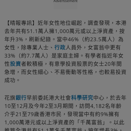
Advertisement
【晴報專訊】近年女性地位崛起，調查發現，本港
去年共有51.1萬人擁1,000萬元或以上淨資產，按
年升3%，刷新紀錄。當中46%（約23.5萬人）為
女性，除專業人士、
行政
人員外，女富翁中更有
33%（約7.7萬人）是家庭主婦。有學者指近年女
性
投資
者較積極，有意學投資股票的女士20年間
急增，而女性細心、不易衝動等性格，也較易投資
成功。
花旗
銀行
早前委託港大社會
科學
研究
中心，於去年
10至12月及今年2至3月期間，訪問4,182名年齡
介乎21至79歲香港市民，發現當中有約9%擁有
1,000萬港元或以上淨資產的「千萬富翁」。以此
推算全港共有51.1萬名千萬富翁，按年增長3%，