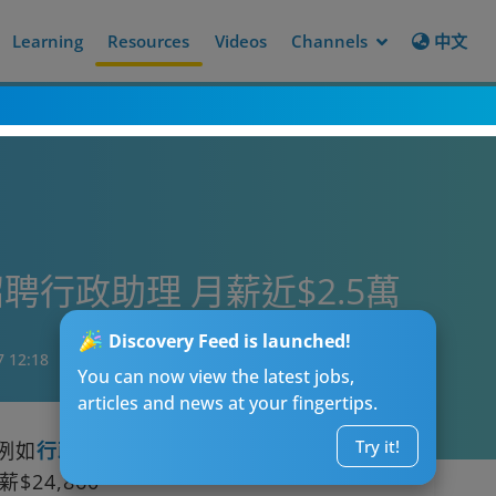
Learning
Resources
Videos
Channels
中文
行政助理 月薪近$2.5萬
Discovery Feed is launched!
7 12:18
You can now view the latest jobs,
articles and news at your fingertips.
Try it!
例如
行政助理
都同樣受求職者歡迎。最近食
$24,860。