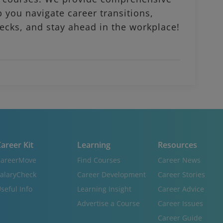
p you navigate career transitions,
ecks, and stay ahead in the workplace!
areer Kit
Learning
Resources
areerMove
Find Courses
Career News
alaryCheck
Career Development
Career Stories
seful Info
Learning Insight
Career Advice
Advertise a Course
Career Issues
Career Guide