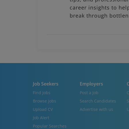
career insights to hel
break through bottlen
Job Seekers
Employers
C
Find Jobs
Post a Job
C
Browse Jobs
Search Candidates
S
Upload CV
Advertise with us
U
Job Alert
Popular Searches