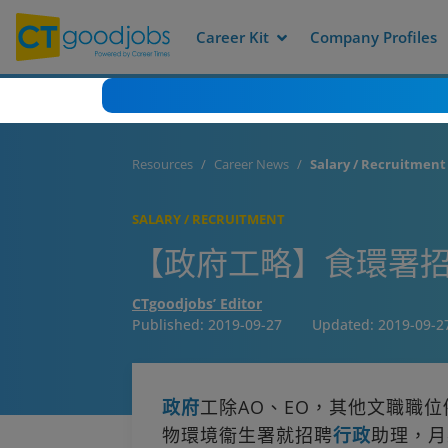
Career Kit
Company Profiles
Resources
Career News
Salary / Recruitment
SALARY / RECRUITMENT
【政府工略】食環署招聘
CTgoodjobs’ Editor
Published:
2019-09-27
Updated:
2019-09-2
政府
工除AO、EO，其他文職職位
物環境衞生署就招聘
行政
助理，月薪