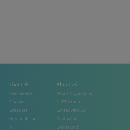
Channels
About Us
Civil Service
About CTgoodjobs
Finance
HKET Group
Graduate
Career with Us
Human Resources
Contact us
IT
Events and