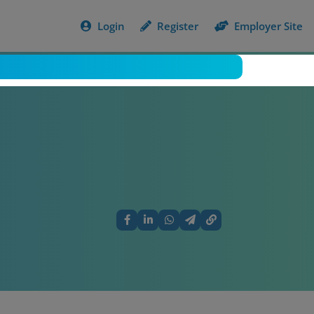
Login
Register
Employer Site