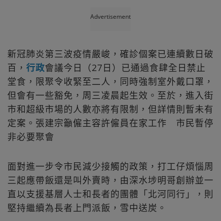
Advertisement
新冠肺炎第三波疫情嚴峻，確診個案已連續數日破
百，
行政
會議今日（27日）已通過食肆全日禁止
堂食，限聚令收緊至二人，同時強制室外戴口罩，
但會有一些豁免，周三凌晨起生效。至於，進入街
市和超級市場的人數亦將有限制，但詳情則暫未有
定案。張建宗籲僱主容許僱員在家工作 市民暫停
非必要聚會
面對進一步令市民減少接觸的政策，打工仔煩惱周
三起應帶飯還是叫外賣時，由深水埗明哥創辦並一
直以支援基層人士和長者的團體「北河同行」，則
堅持繼續為長者上門派飯，雪中送炭。