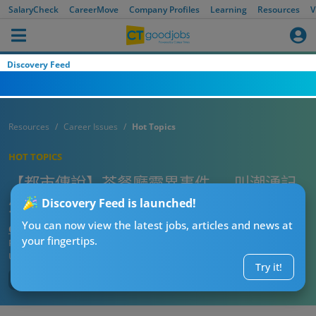
SalaryCheck
CareerMove
Company Profiles
Learning
Resources
V
Discovery Feed
Resources
Career Issues
Hot Topics
HOT TOPICS
【都市傳說】茶餐廳靈異事件 — 叫潮湧記
外賣 最後發現….
Discovery Feed is launched!
You can now view the latest jobs, articles and news at
CTgoodjobs’ Editor
your fingertips.
Published:
2020-08-21
Updated:
2021-03-11 20:26
Try it!