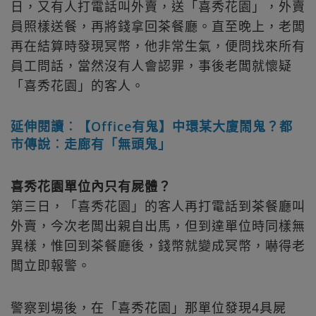
日，又有人打電話叫外賣，送「喜秀花園」，外賣
員照樣送餐，再將錢拿回茶餐廳。直至晚上，老闆
再在結算時發現冥幣，他非常生氣，便問找來所有
員工問話，當然沒有人會認罪，事後老闆就懷疑
「喜秀花園」的客人。
延伸閱讀︰【Office有鬼】中環某大廈鬧鬼？都
市傳說︰走廊有「無頭鬼」
喜秀花園單位內只有屍體？
第三日，「喜秀花園」的客人再打電話到茶餐廳叫
外賣，今次老闆出親自出馬，但到達單位時同樣無
異樣，惟回到茶餐廳後，錢幣就變成冥幣，嚇得老
闆立即報警。
警察到場後，在「喜秀花園」那單位發現4具屍