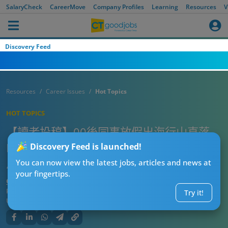
SalaryCheck
CareerMove
Company Profiles
Learning
Resources
V
Discovery Feed
Resources
Career Issues
Hot Topics
HOT TOPICS
【讀者投稿】00後同事放假出海行山直落
BBQ 90後網民認老：咪搞我要留喺屋企休
Discovery Feed is launched!
息
You can now view the latest jobs, articles and news at
your fingertips.
CTgoodjobs’ Editor
Published:
2022-08-04
Try it!
Updated:
2022-08-04 14:10