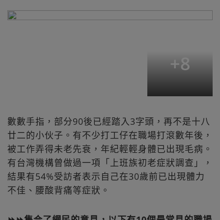
+
8
數數手指，部分90後已經踏入3字頭，再不是十八
廿二的小伙子。有不少打工仔在職場打滾數年後，
被工作弄得未老先衰，年紀輕輕身體已出現毛病。
有台灣機構曾做過一項「上班族初老症狀調查」，
結果有54%受訪者表示自己在30歲前已出現體力
不佳、腰酸背痛等症狀。
⏩⏩集合了網民的意見，以下有10個最常見的職場