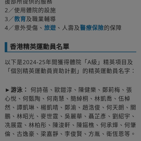
援部所提供的服務
2／使用體院的設施
3／
教育
及職業輔導
4／意外受傷、
旅遊
、人壽及
醫療
保險
的保障
香港精英運動員名單
以下是2024-25年間獲得體院「A級」精英項目及
「個別精英運動員資助計劃」的精英運動員名字：
►
游泳：
何詩蓓、歐鎧淳、陳健樂、鄭莉梅、張
心悅、何甄陶、何南慧、簡綽桐、林凱喬、伍棹
然、譚凱琳、楊凱晴、鄭渝、趙浩俊、何天朗、關
鵬、林昭光、麥世霆、吳麗華、聶芷彥、劉紹宇、
冼展霆、林柏彤、陳浚軒、陳鎡樵、何承燁、何肇
倫、古逸豪、梁嘉靜、李俊賢、方胤、衛恆恩等。