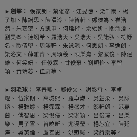
►
劍擊：
張家朗、蔡俊彥、江旻憓、梁千雨、楊
子加、陳諾思、陳渭泠、陳智軒、鄭曉為、崔浩
然、朱嘉望、方凱申、何瑋桁、佘繕妡、關渝澄、
劉昊峯、連翊希、羅浩天、吳浩天、吳諾弘、符妤
名、歐倩瑩、周澤軒、朱詠翹、何思朗、李逸朗、
梁洛文、薜雅齊、周頌羲、陳樂熹、黎家俊、陳建
雄、何笑妍、 任俊霖、甘俊豪、劉穎怡、李智
穎、黃靖芯、佳蔚等。
►
羽毛球：
李晉熙、 鄧俊文、 謝影雪、 李卓
耀、 伍家朗、 高城熙、 羅卓謙、 吳芷柔、 吳詠
瑢、 楊雅婷、 楊霈霖、 楊盛才、 鄒軒朗、 范嘉
茵、 傅智恩、 梁悅儀、 梁珈穎、 呂俊瑋、 呂樂
樂、 馬子雪、 曾曉昕、 尤漫瑩、 楊芯宜、 陳延
澤、 吳英倫、 盧善恩、 洪魁駿、 梁詩樂等。