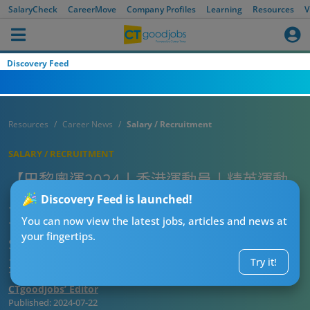
$10,000都冇？（內附香港運動員薪酬、精英運動員名單）
SalaryCheck
CareerMove
Company Profiles
Learning
Resources
V
Discovery Feed
Resources
Career News
Salary / Recruitment
SALARY / RECRUITMENT
【巴黎奧運2024丨香港運動員丨精英運動
員】香港全職運動員有幾錢收入？精英甲
Discovery Feed is launched!
+每月獲資助$44,500 但唔係「精英」
You can now view the latest jobs, articles and news at
your fingertips.
$10,000都冇？（內附香港運動員薪酬、精
英運動員名單）
Try it!
CTgoodjobs’ Editor
Published:
2024-07-22