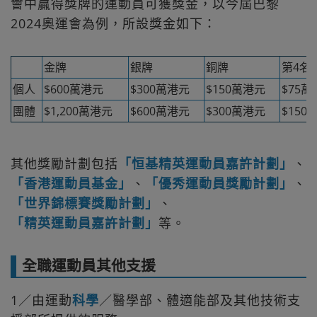
會中贏得獎牌的運動員可獲獎金，以今屆巴黎
2024奧運會為例，所設獎金如下：
金牌
銀牌
銅牌
第4名
個人
$600萬港元
$300萬港元
$150萬港元
$75萬
團體
$1,200萬港元
$600萬港元
$300萬港元
$150
其他獎勵計劃包括
「恒基精英運動員嘉許計劃」
、
「香港運動員基金」
、
「優秀運動員獎勵計劃」
、
「世界錦標賽獎勵計劃」
、
「精英運動員嘉許計劃」
等。
全職運動員其他支援
1／由運動
科學
／醫學部、體適能部及其他技術支