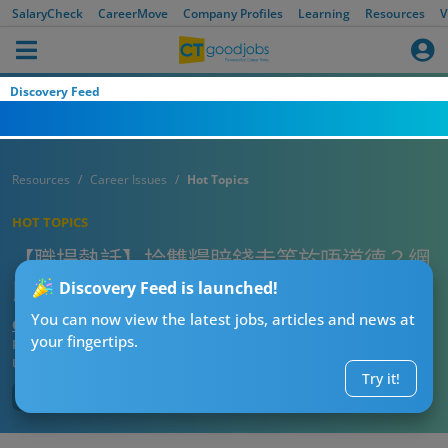
SalaryCheck
CareerMove
Company Profiles
Learning
Resources
V
Discovery Feed
Resources
Career Issues
Hot Topics
HOT TOPICS
【職場熱話】拎雙糧賠錢走等於唔道德？網
民：返工都係為錢啫…
Discovery Feed is launched!
You can now view the latest jobs, articles and news at
CTgoodjobs’ Editor
your fingertips.
Published:
2021-11-11
Updated:
2021-11-11 18:06
Try it!