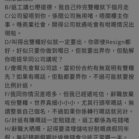
B/返工講乜嘢道德，我自己拎完雙糧就下個月走
C/公司留唔到你，係間公司無用啫，唔關樓主你
事。喺商業社會，開得公司就遇咗會有咁嘅情況出
現啦。
D/叫得出雙糧好似就一定要出，你即使Resign都
好，好似只要你做到嗰日，佢就要出畀你，但點解
你唔提早同公司講呢？
E/傻嘅先會幫公司諗，當初份合約有無寫明有雙糧
先？如果有嘅話，佢點都要畀你，不過可能就要按
比例計返。
F/我同你情況差唔多，但我已經遞咗信，辭職放棄
咗份雙糧。世界真細小小小，尤其行頭窄嘅話，無
謂整衰自己個名，不過如果你係轉行嘅話就另計。
G/計返有賺嘅話一定賠錢走，返工都係為咗錢啫
H/辭職大晒嘅，記得要清埋儲咗好耐嘅病假同年
假，無記錯啲假期計返做錢會少咗正常嘅一半。