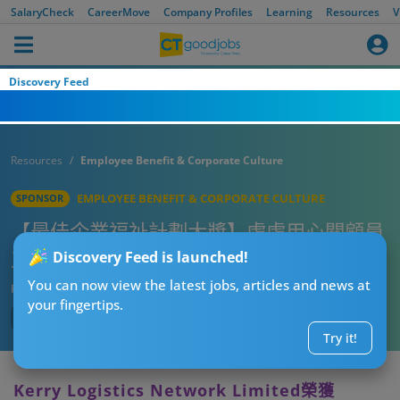
SalaryCheck
CareerMove
Company Profiles
Learning
Resources
V
Discovery Feed
Resources
Employee Benefit & Corporate Culture
EMPLOYEE BENEFIT & CORPORATE CULTURE
SPONSOR
【最佳企業福祉計劃大獎】處處用心關顧員
工 發揮凝聚力共度難關
Discovery Feed is launched!
You can now view the latest jobs, articles and news at
Published:
2022-06-20
your fingertips.
Try it!
Kerry Logistics Network Limited榮獲