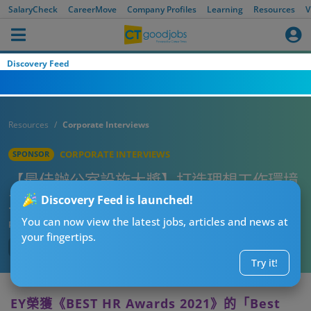
SalaryCheck
CareerMove
Company Profiles
Learning
Resources
V
Discovery Feed
Resources
Corporate Interviews
CORPORATE INTERVIEWS
SPONSOR
【最佳辦公室設施大獎】打造理想工作環境
互動性設計加強溝通
Discovery Feed is launched!
You can now view the latest jobs, articles and news at
Published:
2022-06-20
your fingertips.
Try it!
EY榮獲《BEST HR Awards 2021》的「Best