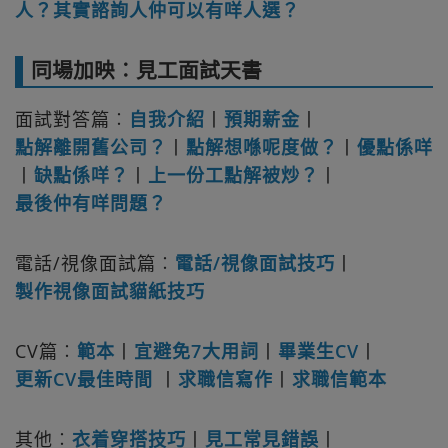
人？其實諮詢人仲可以有咩人選？
同場加映︰見工面試天書
面試對答篇︰
自我介紹
丨
預期薪金
丨
點解離開舊公司？
丨
點解想喺呢度做？
丨
優點係咩
丨
缺點係咩？
丨
上一份工點解被炒？
丨
最後仲有咩問題？
電話/視像面試篇︰
電話/視像面試技巧
丨
製作視像面試貓紙技巧
CV篇︰
範本
丨
宜避免7大用詞
丨
畢業生CV
丨
更新CV最佳時間
丨
求職信寫作
丨
求職信範本
其他︰
衣着穿搭技巧
丨
見工常見錯誤
丨