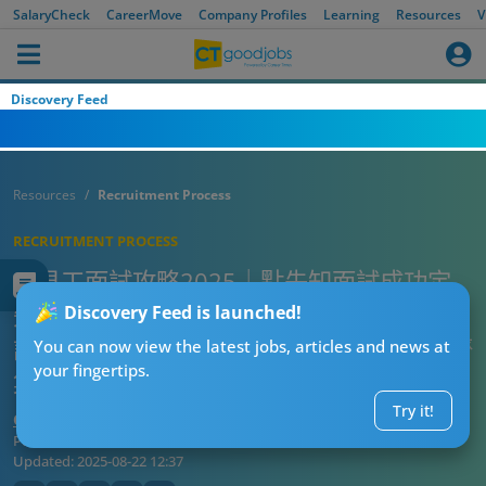
試天書 齊集Interview對答及CV技巧！
SalaryCheck
CareerMove
Company Profiles
Learning
Resources
V
Discovery Feed
Resources
Recruitment Process
RECRUITMENT PROCESS
【見工面試攻略2025｜點先知面試成功定
失敗？】10個Interview成功率高的跡象 面
Discovery Feed is launched!
試時間長原來是好事？內附見工面試天書 齊
You can now view the latest jobs, articles and news at
your fingertips.
集Interview對答及CV技巧！
Try it!
CTgoodjobs’ Editor
Published:
2025-08-22
Updated:
2025-08-22 12:37