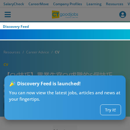
SalaryCheck
CareerMove
Company Profiles
Learning
Resources
V
Discovery Feed
Resources
Career Advice
CV
CV
【CV技巧】畢業生寫CV求職的6個技巧
Discovery Feed is launched!
CTgoodjobs’ Editor
Published:
2022-07-05
You can now view the latest jobs, articles and news at
Updated:
2022-07-06 14:08
your fingertips.
Try it!