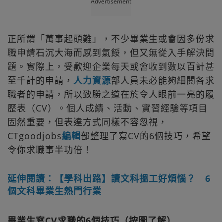
Advertisement
正所謂「萬事起頭難」，不少畢業生或會因多份求
職申請石沉大海而感到氣餒，但又無從入手解決問
題。實際上，受歡迎企業每天或會收到數以百計甚
至千計的申請，
人力資源
部人員未必能夠細閱各求
職者的申請，所以致勝之道在於令人眼前一亮的履
歷表（CV）。個人成績、活動、實習經驗等項目
固然重要，但表達方式同樣不容忽視，
CTgoodjobs
編輯
部整理了寫CV的6個技巧，希望
令你求職事半功倍！
延伸閱讀：【學科出路】讀文科搵工好煩惱？ 6
個文科畢業生熱門行業
畢業生寫CV求職的6個技巧（按圖了解）