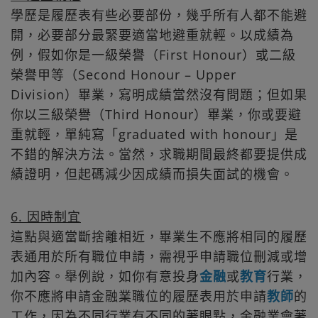
學歷是履歷表有些必要部份，幾乎所有人都不能避
開，必要部分最緊要適當地避重就輕。以成績為
例，假如你是一級榮譽（First Honour）或二級
榮譽甲等（Second Honour – Upper
Division）畢業，寫明成績當然沒有問題；但如果
你以三級榮譽（Third Honour）畢業，你或要避
重就輕，單純寫「graduated with honour」是
不錯的解決方法。當然，求職期間最終都要提供成
績證明，但起碼減少因成績而損失面試的機會。
6. 因時制宜
這點與適當斷捨離相近，畢業生不應將相同的履歷
表通用於所有職位申請，需視乎申請職位刪減或增
加內容。舉例說，如你有意投身
金融
或
教育
行業，
你不應將申請金融業職位的履歷表用於申請
教師
的
工作，因為不同行業有不同的著眼點，金融業會著