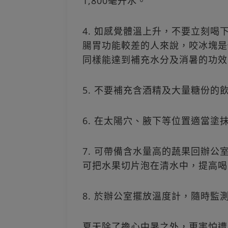
1,800毫升水。
4. 如感覺體溫上升，不要立刻
腸胃功能較差的人來說，咬冰塊是
同樣能達到補充水分及消暑的功效
5. 不要補充含酒精及大量糖份
6. 在太陽穴、腋下等位置適當
7. 可帶備含水量高的蔬果回辦
可把水果切片泡在清水中，提高喝
8. 於辦公室擺放溫度計，隨時
夏天除了擔心中暑之外，更害怕遭