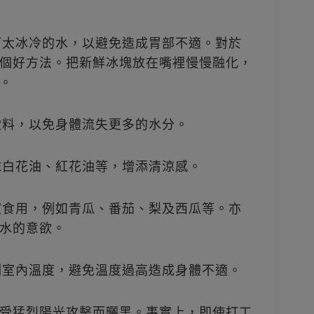
喝下太冰冷的水，以避免造成胃部不適。對於
個好方法。把新鮮冰塊放在嘴裡慢慢融化，
。
的飲料，以免身體流失更多的水分。
塗抹白花油、紅花油等，增添清涼感。
公室食用，例如青瓜、番茄、梨及西瓜等。亦
水的意欲。
監測室內溫度，避免溫度過高造成身體不適。
受猛烈陽光攻擊而曬黑。事實上，即使打工