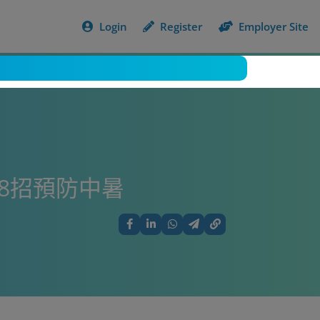
Login
Register
Employer Site
仔8招預防中暑