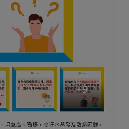
+
9
、濕氣高、翳焗，令汗水蒸發及散熱困難，