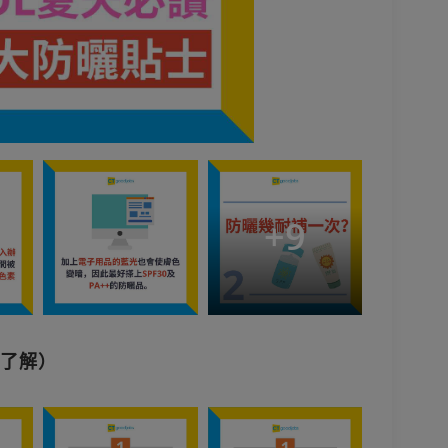
+
9
圖了解）