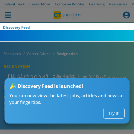
SalaryCheck
CareerMove
Company Profiles
Learning
Resources
V
Discovery Feed
Resources
Career Advice
Resignation
RESIGNATION
【推薦信2024】5個拜託上司寫Reference
Letter的技巧(內附範例及寫推薦信注意事項)
Discovery Feed is launched!
You can now view the latest jobs, articles and news at
CTgoodjobs’ Editor
your fingertips.
Published:
2024-06-20
Updated:
2024-06-20 17:19
Try it!