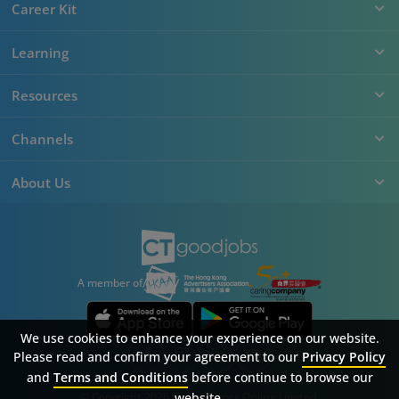
Career Kit
Learning
Resources
Channels
About Us
A member of
We use cookies to enhance your experience on our website.
Please read and confirm your agreement to our
Privacy Policy
and
Terms and Conditions
before continue to browse our
Sitemap
FAQ
Privacy Policy
Terms & Conditions
website.
© Copyright 2026 Career Times Online Limited.