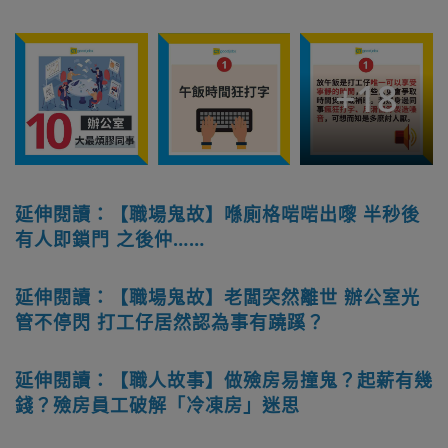
+
18
延伸閱讀：【職場鬼故】喺廁格啱啱出嚟 半秒後
有人即鎖門 之後仲……
延伸閱讀：【職場鬼故】老闆突然離世 辦公室光
管不停閃 打工仔居然認為事有蹺蹊？
延伸閱讀：【職人故事】做殮房易撞鬼？起薪有幾
錢？殮房員工破解「冷凍房」迷思