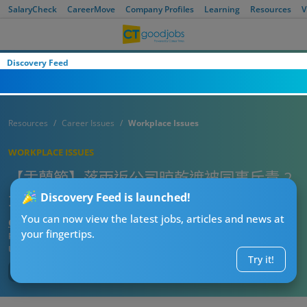
SalaryCheck
CareerMove
Company Profiles
Learning
Resources
V
Discovery Feed
Resources
Career Issues
Workplace Issues
WORKPLACE ISSUES
【盂蘭節】落雨返公司晾乾遮被同事斥責 2
大原因令室內開遮成農曆7月禁忌
Discovery Feed is launched!
You can now view the latest jobs, articles and news at
CTgoodjobs’ Editor
your fingertips.
Published:
2023-08-24
Updated:
2023-08-24 10:16
Try it!