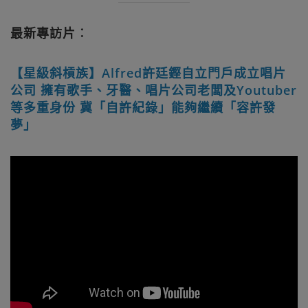
最新專訪片︰
【星級斜槓族】Alfred許廷鏗自立門戶成立唱片
公司 擁有歌手、牙醫、唱片公司老闆及Youtuber
等多重身份 冀「自許紀錄」能夠繼續「容許發
夢」