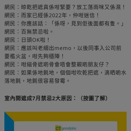
網民：晾乾把遮真係咁緊要？放工落雨咪又係濕！
網民：而家已經係2022年，仲咁迷信！
網民：你應該話：「係呀，見到佢後面都有隻。」
網民：百無禁忌啦。
網民：日頭OK啦！
網民：應該叫老細出memo，以後同事入公司前
要檻火盆，咁先夠穩陣！
網民：咁縮骨遮啲骨會唔會整親啲朋友仔？
網民：如果係地氈地，個個咁吹乾把遮，滴晒啲水
落地氈，地氈很容易發霉。
室內開遮成7月禁忌2大原因：（按圖了解）