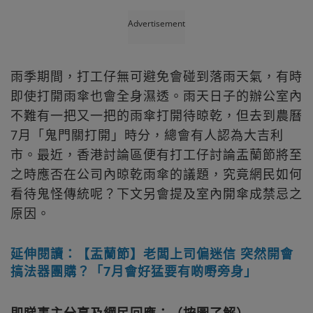
Advertisement
雨季期間，打工仔無可避免會碰到落雨天氣，有時
即使打開雨傘也會全身濕透。雨天日子的辦公室內
不難有一把又一把的雨傘打開待晾乾，但去到農曆
7月「鬼門關打開」時分，總會有人認為大吉利
市。最近，香港討論區便有打工仔討論盂蘭節將至
之時應否在公司內晾乾雨傘的議題，究竟網民如何
看待鬼怪傳統呢？下文另會提及室內開傘成禁忌之
原因。
延伸閱讀：【盂蘭節】老闆上司偏迷信 突然開會
搞法器團購？「7月會好猛要有啲嘢旁身」
即睇事主分享及網民回應：（按圖了解）