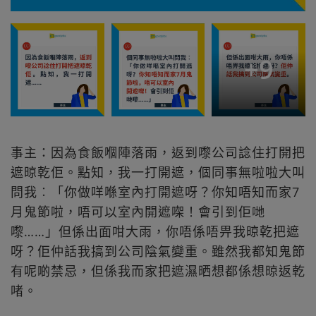
+
9
事主：因為食飯嗰陣落雨，返到嚟公司諗住打開把
遮晾乾佢。點知，我一打開遮，個同事無啦啦大叫
問我︰「你做咩喺室內打開遮呀？你知唔知而家7
月鬼節啦，唔可以室內開遮㗎！會引到佢哋
嚟……」但係出面咁大雨，你唔係唔畀我晾乾把遮
呀？佢仲話我搞到公司陰氣變重。雖然我都知鬼節
有呢啲禁忌，但係我而家把遮濕晒想都係想晾返乾
啫。