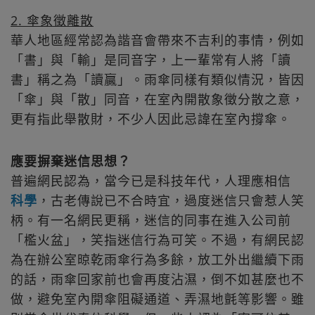
2. 傘象徵離散
華人地區經常認為諧音會帶來不吉利的事情，例如
「書」與「輸」是同音字，上一輩常有人將「讀
書」稱之為「讀贏」。雨傘同樣有類似情況，皆因
「傘」與「散」同音，在室內開散象徵分散之意，
更有指此舉散財，不少人因此忌諱在室內撐傘。
應要摒棄迷信思想？
普遍網民認為，當今已是科技年代，人理應相信
科學
，古老傳說已不合時宜，過度迷信只會惹人笑
柄。有一名網民更稱，迷信的同事在進入公司前
「檻火盆」，笑指迷信行為可笑。不過，有網民認
為在辦公室晾乾雨傘行為多餘，放工外出繼續下雨
的話，雨傘回家前也會再度沾濕，倒不如甚麼也不
做，避免室內開傘阻礙通道、弄濕地氈等影響。雖