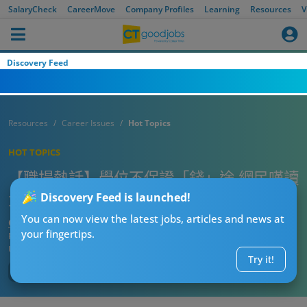
SalaryCheck
CareerMove
Company Profiles
Learning
Resources
V
Discovery Feed
Resources
Career Issues
Hot Topics
HOT TOPICS
【職場熱話】學位不保證「錢」途 網民嘆讀
大學為乜？
Discovery Feed is launched!
You can now view the latest jobs, articles and news at
CTgoodjobs’ Editor
your fingertips.
Published:
2024-12-20
Updated:
2024-12-20 14:18
Try it!