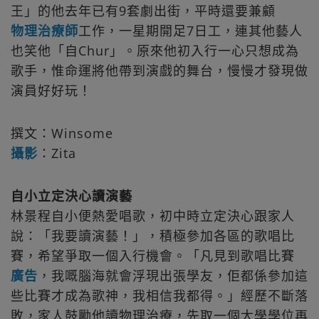
王」的他去年已有9套劇出街，平時還要兼顧
物理治療師
工作，一星期開足7日工，連其他藝人
也笑他「自Chur」。原來他初入行一心只想成為
歌手，惟命運將他帶到演戲的舞台，慢慢才發現做
演員好好玩！
撰文：Winsome
攝影
：Zita
自小立定決心讀演藝
林景程自小便熱愛唱歌，初中時立定決心跟家人
說：「我要讀演藝！」，積極參加各區的歌唱比
賽，希望爭取一個入行機會。「凡見到歌唱比賽
廣告
，我嘅腦海就會浮現出張學友，佢都係參加這
些比賽才成為歌神，我相信我都得。」經歷不斷落
敗，家人鼓勵他讀物理治療，先取一個大學學位再