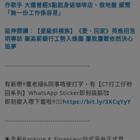
作歌手 大爆曾經5點起身返咖啡店、做地盤 感慨
「無一份工作係容易」
延伸閱讀︰【星級斜槓族】《愛．回家》英進招浩
明專訪 棄高薪銀行工勢入娛圈 屢敗屢戰依然決心
追夢
---------------------------------------
有新嘢‼️覆老細&同事唔使打字，有【CT打工仔秒
回系列】WhatsApp Sticker即刻搞掂🥰
即刻撳入嚟下載啦‼️👉🏻
https://bit.ly/3XCqYyY
---------------------------------------
🌟全新Banking & Finance一站式平台正式登