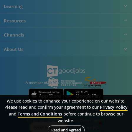
Learning
Resources
Channels
About Us
A member of
We use cookies to enhance your experience on our website.
Please read and confirm your agreement to our
Privacy Policy
and
Terms and Conditions
before continue to browse our
Sitemap
FAQ
Privacy Policy
Terms & Conditions
© Copyright 2026 Career Times Online Limited.
website.
All rights reserved.
Next Article
Explore Job
Read and Agreed