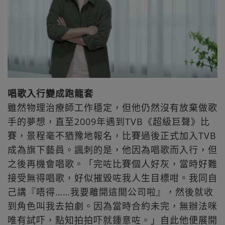
唱歌入行變成跑龍套
雖然物理治療師工作穩定，但他仍然沒有放棄做歌
手的夢想，直至2009年遇到TVB《超級巨聲》比
賽，景程毫不猶豫地報名，比賽過後正式加入TVB
成為旗下藝員。諷刺的是，他因為唱歌而入行，但
之後再機會唱歌。「完咗比賽個人好灰，當時好難
接受無得唱歌，好似摧毀咗我人生目標咁。我同自
己講『唔得……我要離開這間公司啦』，然後就收
到角色叫我去拍劇。因為當時合約未完，無辦法咪
唯有試吓，點知拍拍吓就鍾意咗。」自此他便展開