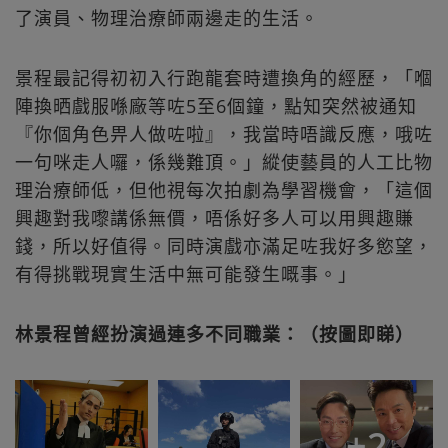
了演員、物理治療師兩邊走的生活。
景程最記得初初入行跑龍套時遭換角的經歷，「嗰
陣換晒戲服喺廠等咗5至6個鐘，點知突然被通知
『你個角色畀人做咗啦』，我當時唔識反應，哦咗
一句咪走人囉，係幾難頂。」縱使藝員的人工比物
理治療師低，但他視每次拍劇為學習機會，「這個
興趣對我嚟講係無價，唔係好多人可以用興趣賺
錢，所以好值得。同時演戲亦滿足咗我好多慾望，
有得挑戰現實生活中無可能發生嘅事。」
林景程曾經扮演過連多不同職業：（按圖即睇）
+
2