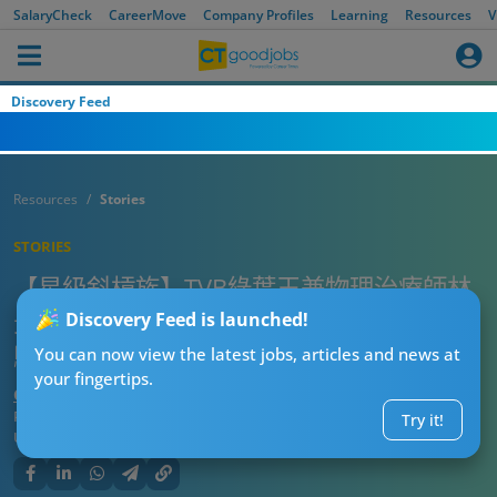
SalaryCheck
CareerMove
Company Profiles
Learning
Resources
V
Discovery Feed
Resources
Stories
STORIES
【星級斜槓族】TVB綠葉王兼物理治療師林
景程專訪 入行歌手夢碎一度想離巢 視周星
Discovery Feed is launched!
馳及黃子華為世一偶像
You can now view the latest jobs, articles and news at
your fingertips.
CTgoodjobs’ Editor
Published:
2023-02-24
Try it!
Updated:
2023-02-22 14:23