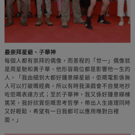
最崇拜星爺、子華神
每個人都有崇拜的偶像，而景程的「世一」偶像就
是周星馳和黃子華，他形容兩位都是影響他一生的
人。「我由細到大都好鍾意睇星爺，佢嘅電影係無
人可以打破嘅經典，所以有時我演戲會不自覺地抄
咗佢嘅表達方式；至於子華神，我又係好鍾意睇棟
篤笑，我好欣賞佢嘅思考哲學，帶出人生道理同時
又好輕鬆，希望有一日我都可以應用喺對白裡
面。」