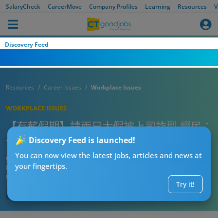
SalaryCheck
CareerMove
Company Profiles
Learning
Resources
V
Discovery Feed
Resources
Career Issues
Workplace Issues
WORKPLACE ISSUES
【有薪假期】請兩日大假被上司詐型 網民：
佢想你最好返足365日
Discovery Feed is launched!
You can now view the latest jobs, articles and news at
CTgoodjobs’ Editor
your fingertips.
Published:
2023-02-27
Updated:
2023-02-27 21:14
Try it!