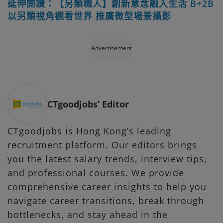
延伸閱讀：【另類職人】創新意念融入生活 B+2B
以另類視角觀看世界 推廣微型場景攝影
Advertisement
CTgoodjobs’ Editor
CTgoodjobs is Hong Kong’s leading
recruitment platform. Our editors brings
you the latest salary trends, interview tips,
and professional courses. We provide
comprehensive career insights to help you
navigate career transitions, break through
bottlenecks, and stay ahead in the