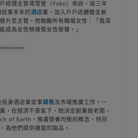
戶經理主管馮雪瑩（Yoko）來說，這三年
開從事多年的
酒店
業，加入戶戶送體驗全新
晉升至主管。她勉勵所有職場女性：「我深
能成為女性榜樣幫女性發聲。」
Advertisement
後投身酒店業從事
銷售
及市場推廣工作，一
業，在經濟不景氣下，她決定創業做老闆，
uch of Earth，推廣營養均衡的概念，特別
，為他們提供適當的甜品。