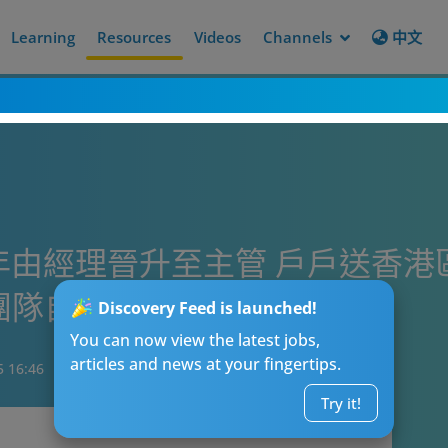
Learning
Resources
Videos
Channels
中文
行半年由經理晉升至主管 戶戶送香港
團隊自我成長
Discovery Feed is launched!
You can now view the latest jobs,
articles and news at your fingertips.
5 16:46
Try it!