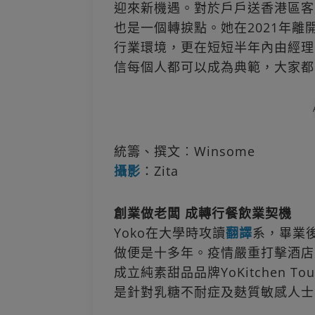
迎來新機遇。對於戶戶送香港區客
也是一個轉捩點。她在2021年離
行業環境，更在短短半年內由經理
信每個人都可以成為典範，大家都
統籌、撰文︰Winsome
攝影
：Zita
創業做老闆 成轉行餐飲業契機
Yoko在大學時攻讀
翻譯
系，畢業
做便是十多年。疫情嚴重打擊酒店
成立純素甜品品牌YoKitchen To
是針對乳糖不耐症及麩質敏感人士