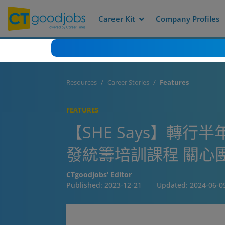
Career Kit
Company Profiles
Resources
Career Stories
Features
FEATURES
【SHE Says】轉
發統籌培訓課程 關心
CTgoodjobs’ Editor
Published:
2023-12-21
Updated:
2024-06-0