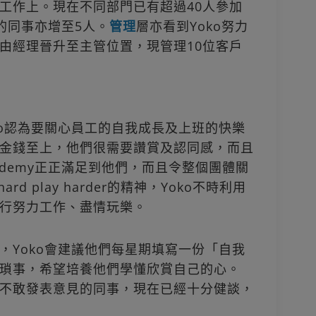
工作上。現在不同部門已有超過40人參加
動的同事亦增至5人。
管理
層亦看到Yoko努力
由經理晉升至主管位置，現管理10位客戶
ko認為要關心員工的自我成長及上班的快樂
金錢至上，他們很需要讚賞及認同感，而且
ademy正正滿足到他們，而且令整個團體關
d play harder的精神，Yoko不時利用
行努力工作、盡情玩樂。
，Yoko會建議他們每星期填寫一份「自我
瑣事，希望培養他們學懂欣賞自己的心。
不敢發表意見的同事，現在已經十分健談，