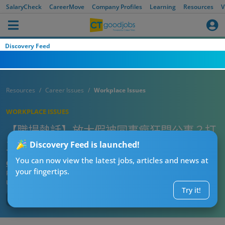
SalaryCheck
CareerMove
Company Profiles
Learning
Resources
V
Discovery Feed
Resources
Career Issues
Workplace Issues
WORKPLACE ISSUES
【職場熱話】放大假被同事瘋狂問公事？打
工仔崩潰：仲要錄語音訊息
Discovery Feed is launched!
You can now view the latest jobs, articles and news at
CTgoodjobs’ Editor
your fingertips.
Published:
2024-03-13
Updated:
2025-03-21 11:50
Try it!