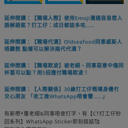
延伸閲讀：【職場人際】使用Emoji溝通容易惹人
誤解語氣？打工仔：成日都諗多咗……
延伸閲讀：【職場代溝】Oldseafood同事感新人
唔聽教 點樣可以解決兩代代溝？
延伸閲讀：【職場欺凌】被老細、同事惡意中傷同
杯葛可以點？用5招應付職場欺凌！
延伸閲讀：【人際關係】30歲打工仔慨嘆身邊冇
交心朋友 「收工後WhatsApp唔會響……」
有新嘢‼️覆老細&同事唔使打字，有【CT打工仔秒
回系列】WhatsApp Sticker即刻搞掂🥰