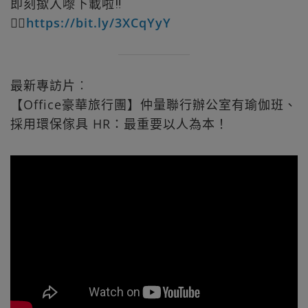
即刻撳入嚟下載啦‼️
👉🏻
https://bit.ly/3XCqYyY
最新專訪片︰
【Office豪華旅行團】仲量聯行辦公室有瑜伽班、
採用環保傢具 HR：最重要以人為本！