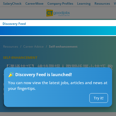
SalaryCheck
CareerMove
Company Profiles
Learning
Resources
V
Discovery Feed
Resources
Career Advice
Self-enhancement
SELF-ENHANCEMENT
【溝通技巧】維持職場人際關係嘅小技巧 教
你點同呢4個性格嘅同事好好相處
Discovery Feed is launched!
You can now view the latest jobs, articles and news at
CTgoodjobs’ Editor
your fingertips.
Published:
2023-03-29
Updated:
2023-03-29 16:09
Try it!