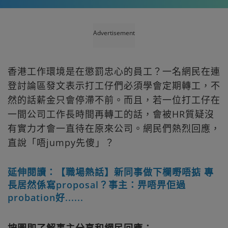
Advertisement
香港工作環境是在懲罰忠心的員工？一名網民在連
登討論區發文表示打工仔們必須學會定期轉工，不
然的話薪金只會停滯不前。而且，若一位打工仔在
一間公司工作長時間再轉工的話，會被HR質疑沒
有實力才會一直待在原來公司。網民們熱烈回應，
直說「唔jumpy先傻」？
延伸閱讀：【職場熱話】新同事做下欄嘢唔掂 專
長居然係寫proposal？事主：畀唔畀佢過
probation好......
按圖即了解事主分享和網民回應：