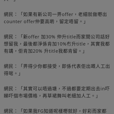
網民：「如果有新公司一畀offer，老細就做嘢出
counter offer仲要高啲，留定唔留。」
網民：「新offer 加30% 仲升title而家間公司話好
想留我，最後都淨係肯加10%冇升title，其實我都
有講，佢肯加20% 升title我都肯留。」
網民：「畀得少你都接受，即係代表佢出嘅人工出
得啱。」
網民：「其實可以唔過塘，不過都要定期出去in吓
睇吓個市場價格，再草裙舞叫老細加人工。」
網民：「如果我FG知道呢樣嘢就好，好彩而家都