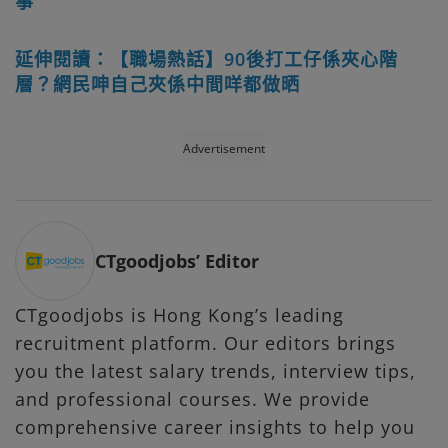
事
延伸閱讀：【職場熱話】90後打工仔係夾心階
層？網民呻自己夾係中間咩都做晒
Advertisement
CTgoodjobs’ Editor
CTgoodjobs is Hong Kong’s leading
recruitment platform. Our editors brings
you the latest salary trends, interview tips,
and professional courses. We provide
comprehensive career insights to help you