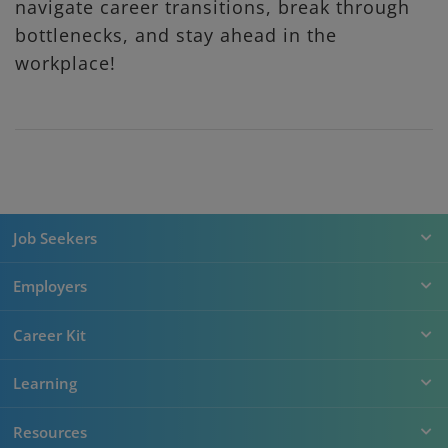
navigate career transitions, break through
bottlenecks, and stay ahead in the
workplace!
Job Seekers
Employers
Career Kit
Learning
Resources