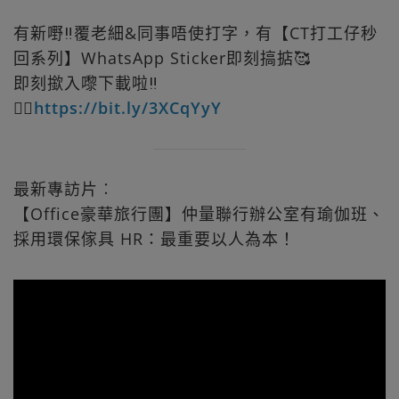
有新嘢‼️覆老細&同事唔使打字，有【CT打工仔秒
回系列】WhatsApp Sticker即刻搞掂🥰
即刻撳入嚟下載啦‼️
👉🏻
https://bit.ly/3XCqYyY
最新專訪片︰
【Office豪華旅行團】仲量聯行辦公室有瑜伽班、
採用環保傢具 HR：最重要以人為本！