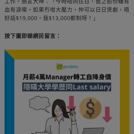
工作。朋友大呻：「今時唔同往日，我之前份糧有
血有淚㗎。如果冇咁大壓力，仲可以日日煲劇，唔
好話$19,000，我$13,000都制呀！」
按下圖即睇網民留言：