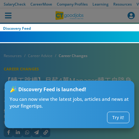
SalaryCheck
CareerMove
Company Profiles
Learning
Resources
V
Discovery Feed
Resources
Career Advice
Career Changes
CAREER CHANGES
【轉工跳槽】月薪4萬Manager轉工自降身
價 隱瞞大學學歷同Last salary 原來係因
Discovery Feed is launched!
為⋯⋯
You can now view the latest jobs, articles and news at
your fingertips.
CTgoodjobs’ Editor
Published:
2025-04-17
Try it!
Updated:
2025-04-17 13:16