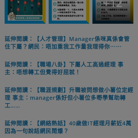
+
12
延伸閲讀：【人才管理】Manager係咪真係會管
住下屬？網民：唔加重我工作量我理得你⋯⋯
延伸閲讀：【職場八卦】下屬人工高過經理 事
主：唔想轉工但覺得好屈就！
延伸閲讀：【職涯規劃】升職被問想做小薯位定經
理 事主：manager係好但小薯位多嘢學幫助轉
工……
延伸閲讀：【網絡熱話】40歲做IT經理月薪近4萬
因為一句說話網民鬧爆？