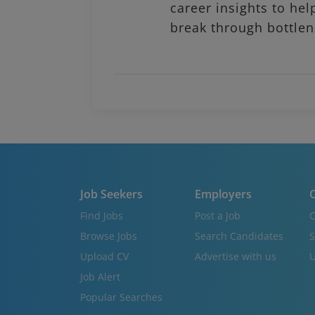
career insights to hel
break through bottlen
Job Seekers
Employers
C
Find Jobs
Post a Job
C
Browse Jobs
Search Candidates
S
Upload CV
Advertise with us
U
Job Alert
Popular Searches