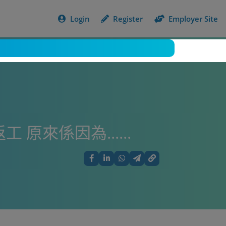
Login
Register
Employer Site
來係因為......