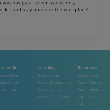
p you navigate career transitions,
ecks, and stay ahead in the workplace!
areer Kit
Learning
Resources
areerMove
Find Courses
Career News
alaryCheck
Career Development
Career Stories
seful Info
Learning Insight
Career Advice
Advertise a Course
Career Issues
Career Guide