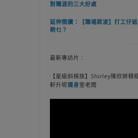
對職涯的三大好處
延伸閲讀：【職場欺凌】打工仔返
啲乜？
最新專訪片︰
【星級斜槓族】Shirley陳欣妍積
軒升呢
健身
室老闆