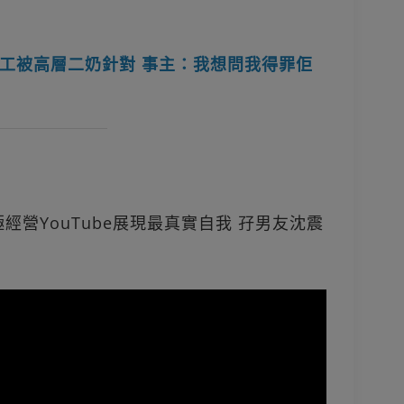
工被高層二奶針對 事主：我想問我得罪佢
極經營YouTube展現最真實自我 孖男友沈震