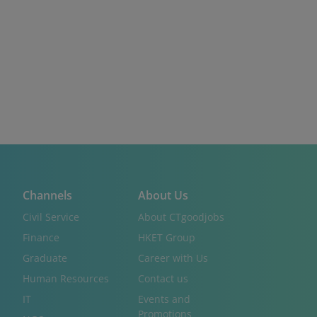
Channels
About Us
Civil Service
About CTgoodjobs
Finance
HKET Group
Graduate
Career with Us
Human Resources
Contact us
IT
Events and
Promotions