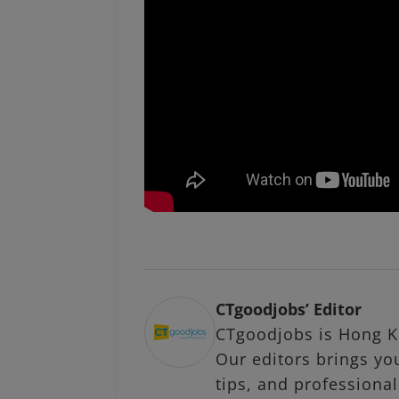
CTgoodjobs’ Editor
CTgoodjobs is Hong Ko
Our editors brings you
tips, and profession