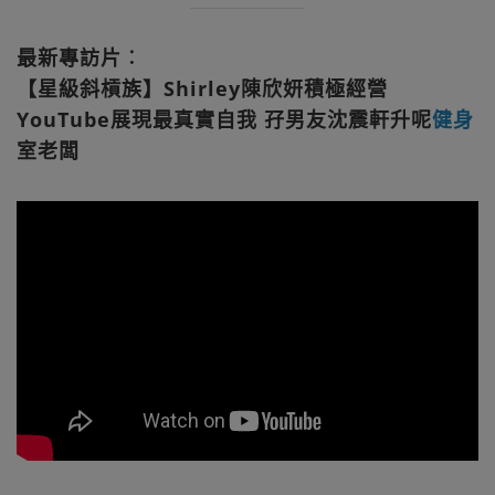
最新專訪片︰
【星級斜槓族】Shirley陳欣妍積極經營
YouTube展現最真實自我 孖男友沈震軒升呢
健身
室老闆