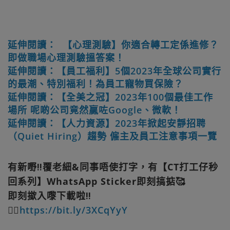
延伸閱讀： 【心理測驗】你適合轉工定係進修？
即做職場心理測驗搵答案！
延伸閱讀：【員工福利】5個2023年全球公司實行
的最潮、特別福利！為員工寵物買保險？
延伸閱讀：【全美之冠】2023年100個最佳工作
場所 呢啲公司竟然贏咗Google、微軟！
延伸閱讀：【人力資源】2023年掀起安靜招聘
（Quiet Hiring）趨勢 僱主及員工注意事項一覽
有新嘢‼️覆老細&同事唔使打字，有【CT打工仔秒
回系列】WhatsApp Sticker即刻搞掂🥰
即刻撳入嚟下載啦‼️
👉🏻
https://bit.ly/3XCqYyY