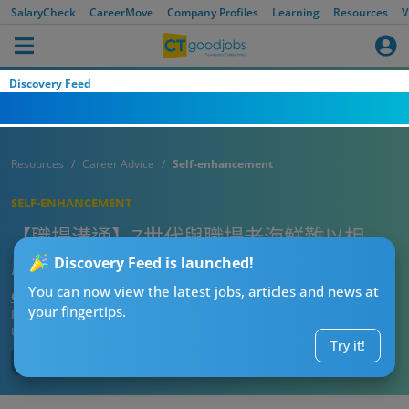
SalaryCheck
CareerMove
Company Profiles
Learning
Resources
V
Discovery Feed
Resources
Career Advice
Self-enhancement
SELF-ENHANCEMENT
【職場溝通】Z世代與職場老海鮮難以相
處？逾1成上司於首周解僱年輕員工！
Discovery Feed is launched!
You can now view the latest jobs, articles and news at
CTgoodjobs’ Editor
your fingertips.
Published:
2023-05-04
Updated:
2023-05-04 09:44
Try it!