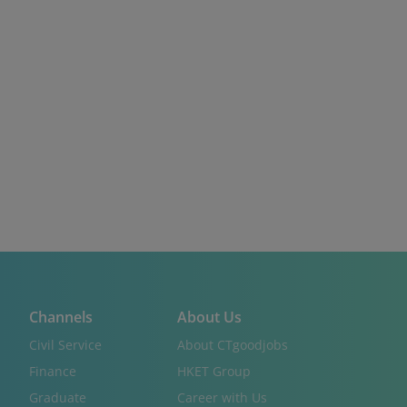
Channels
About Us
Civil Service
About CTgoodjobs
Finance
HKET Group
Graduate
Career with Us