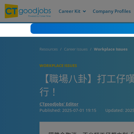
Career Kit
Company Profiles
Resources
Career Issues
Workplace Issues
WORKPLACE ISSUES
【職場八卦】打工仔嘆
行！
CTgoodjobs’ Editor
Published:
2025-07-01 19:15
Updated:
2025