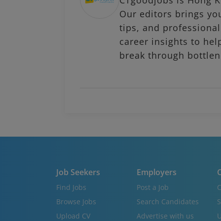
Our editors brings you
tips, and profession
career insights to hel
break through bottlen
Job Seekers
Employers
C
Find Jobs
Post a Job
C
Browse Jobs
Search Candidates
S
Upload CV
Advertise with us
U