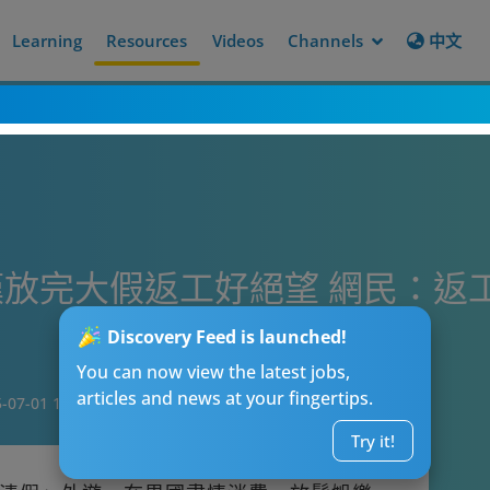
Learning
Resources
Videos
Channels
中文
放完大假返工好絕望 網民：返
Discovery Feed is launched!
You can now view the latest jobs,
articles and news at your fingertips.
-07-01 19:15
Try it!