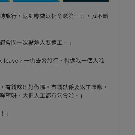
轉旅行，返到嚟做返社畜嘅第一日，就不斷
都會問一次點解人要返工。」
k leave，一係去緊旅行，得返我一個人喺
，有錢咪唔好做囉。冇錢就係要返工㗎啦，
咩望呀，大把人工都冇乞食啦。」
！」