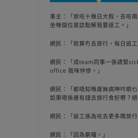
事主：「放咗十幾日大假，去咗兩
坐喺個位度諗點解我要返工。」
網民：「就算冇去旅行，每日返工
網民：「成team同事一係請緊sic
office 我咪仲慘。」
網民：「都唔知喺度無病呻吟啲乜
如果唔係邊有錢去旅行食好嘢？絕
網民：「返工係為咗去更多嘅旅行
網民：「因為窮囉。」