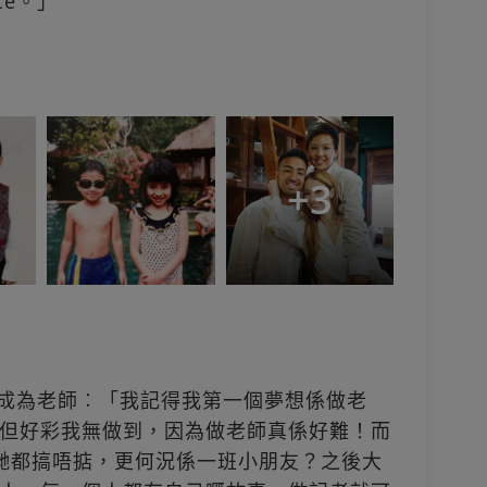
ce。」
+
3
志成為老師︰「我記得我第一個夢想係做老
但好彩我無做到，因為做老師真係好難！而
哋都搞唔掂，更何況係一班小朋友？之後大