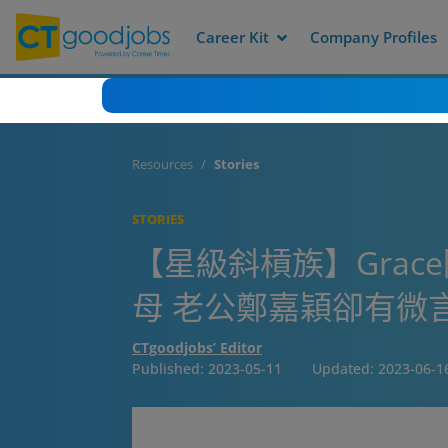
Career Kit
Company Profiles
Resources
Stories
STORIES
【星級斜槓族】Gra
母 老公鄭嘉穎卻有微
CTgoodjobs’ Editor
Published:
2023-05-11
Updated:
2023-06-1