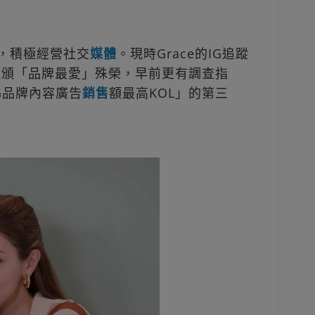
L，積極經營社交
媒體
。現時Grace的IG追蹤
獲頒「品牌最愛」殊榮，早前更有調查指
IG品牌內容廣告
銷售
額最高KOL」的第三