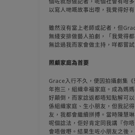
個咗就想做記者，呢個社會有咁多
以寫人哋嘅故事出嚟，我覺得好有
雖然沒有當上老師或記者，但Gra
無綫安排做藝人拍劇，「我覺得都
無諗過我而家會做主持，咩都嘗試
照顧家庭為首要
Grace入行不久，便因拍攝劇集
年抱三，組織幸福家庭。成為媽媽後
好顛倒，而家諗返都唔知點解可以
係組織家庭、生小朋友，但我記得
友，我都會繼續拼搏。當時陳慧琳（
呢個諗法，佢好肯定同我講『你唔
會唔做嘢。結果生咗小朋友之後，