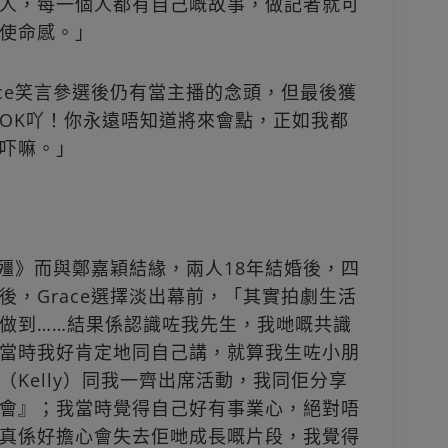
人，每一個人都有自己嘅故事，做記者就可
使命感。」
ce笑言參選後仍有當主播的念頭，但最後獲
OK吖！你永遠唔知道將來會點，正如我都
吓嘛。」
《殭》而與鄭嘉穎結緣，兩人18年結婚後，四
，Grace選擇淡出幕前，「其實拍劇生活
做到……結果係認識咗我先生，我哋嘅共識
當時我好肯定地同自己講，就算我生咗小朋
Kelly）同我一齊出席活動，我同佢分享
會』；我當時覺得自己好有事業心，絕對唔
真係好擔心會失去佢哋成長嘅片段，我覺得