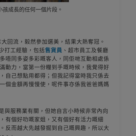
過小孩成長的任何一個片段。
從加拿大回流，毅然參加選美，結果大熱奪冠。
不少打工經驗，包括
售貨員
、超市員工及餐廳
多唔同多姿多彩嘅客人，同佢哋互動相處係
滿動力，當第一份糧到手嘅時候，我覺得好
，自己想點用都得；但我記得當時我只係去
一個金額再慢慢使，呢件事亦係我爸爸媽媽
也是與服務業有關，但她自言小時候非常內向
，有個好叻嘅家姐，又有個好有活力嘅細
。反而越大先越發掘到自己嘅興趣，所以大