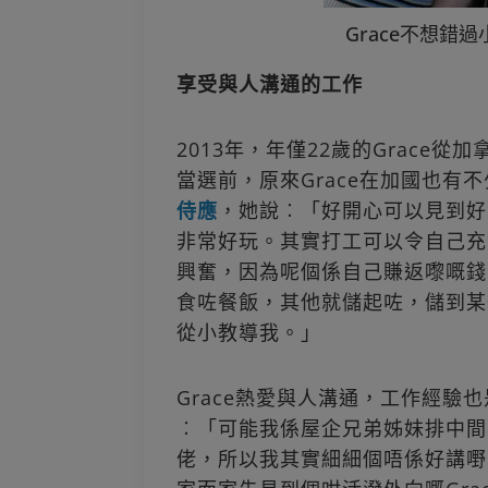
Grace不想錯
享受與人溝通的工作
2013年，年僅22歲的Grace
當選前，原來Grace在加國也有
侍應
，她說︰「好開心可以見到好
非常好玩。其實打工可以令自己充
興奮，因為呢個係自己賺返嚟嘅錢
食咗餐飯，其他就儲起咗，儲到某
從小教導我。」
Grace熱愛與人溝通，工作經驗
︰「可能我係屋企兄弟姊妹排中間
佬，所以我其實細細個唔係好講嘢