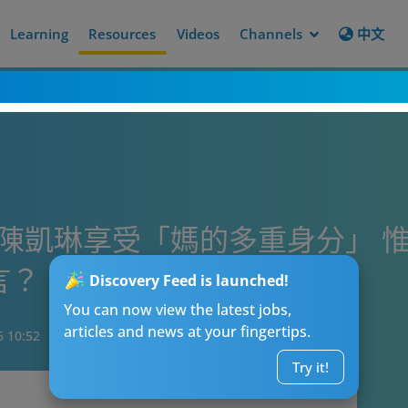
Learning
Resources
Videos
Channels
中文
ce陳凱琳享受「媽的多重身分」 
言？！
Discovery Feed is launched!
You can now view the latest jobs,
articles and news at your fingertips.
6 10:52
Try it!