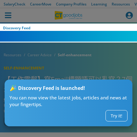
SalaryCheck
CareerMove
Company Profiles
Learning
Resources
V
Discovery Feed
Resources
Career Advice
Self-enhancement
SELF-ENHANCEMENT
【工作電郵】寫Email標題唔可以亂寫？7個
最常犯嘅錯誤你有冇犯？
Discovery Feed is launched!
You can now view the latest jobs, articles and news at
CTgoodjobs’ Editor
your fingertips.
Published:
2023-06-14
Updated:
2023-06-14 12:18
Try it!