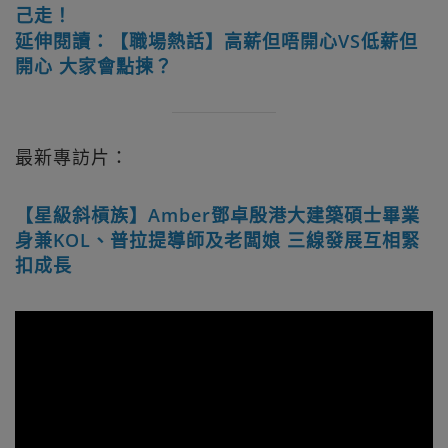
己走！
延伸閱讀：【職場熱話】高薪但唔開心VS低薪但
開心 大家會點揀？
最新專訪片：
【星級斜槓族】Amber鄧卓殷港大建築碩士畢業
身兼KOL、普拉提導師及老闆娘 三線發展互相緊
扣成長