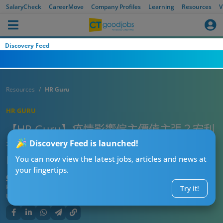
SalaryCheck
CareerMove
Company Profiles
Learning
Resources
V
Discovery Feed
Resources
HR Guru
HR GURU
【HR Guru】疫情影響僱主價值主張？宏利
香港及澳門首席人力資源總監盧凱欣：做
Discovery Feed is launched!
HR要情理兼備
You can now view the latest jobs, articles and news at
your fingertips.
CTgoodjobs’ Editor
Published:
2023-12-22
Try it!
Updated:
2023-12-22 12:35