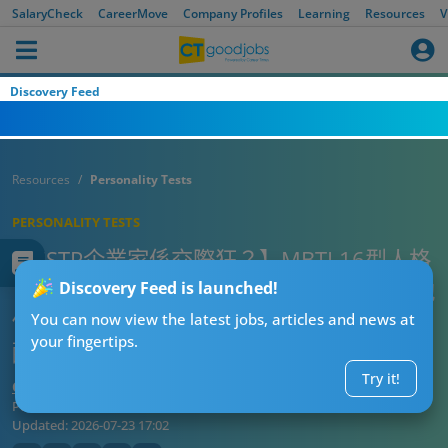
析 配對理想職業及最契合同事
SalaryCheck
CareerMove
Company Profiles
Learning
Resources
V
Discovery Feed
Resources
Personality Tests
PERSONALITY TESTS
【ESTP企業家係交際狂？】MBTI 16型人格
︰ESTP最適合營銷的人才？活在當下卻成他
Discovery Feed is launched!
們職涯規劃的阻礙？附測試連結及詳細分析
You can now view the latest jobs, articles and news at
your fingertips.
配對理想職業及最契合同事
Try it!
CTgoodjobs’ Editor
Published:
2026-07-23 17:02
Updated:
2026-07-23 17:02