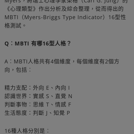
Myers，將瑞士心理學家榮格（Carl G. Jung）的
《心理類型》作出分析及綜合整理，從而得出的
MBTI（Myers-Briggs Type Indicator）16型性
格測試。
Q︰MBTI 有哪16型人格？
A︰MBTI人格共有4個維度，每個維度有2個方
向，包括︰
精力支配：外向 E、內向 I
認識世界：實感 S、直覺 N
判斷事物︰思維 T、情感 F
生活態度：判斷 J、知覺 P
16種人格分別是︰