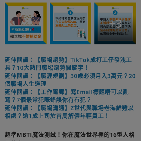
+
3
延伸閱讀：【職場趨勢】TikTok成打工仔發洩工
具？10大熱門職埸趨勢關鍵字！
延伸閱讀：【職涯規劃】30歲必須月入3萬元？20
個職場人生道理
延伸閱讀：【工作電郵】寫Email標題唔可以亂
寫？7個最常犯嘅錯誤你有冇犯？
延伸閱讀：【職場溝通】Z世代與職場老海鮮難以
相處？逾1成上司於首周解僱年輕員工！
超準MBTI魔法測試！你在魔法世界裡的16型人格