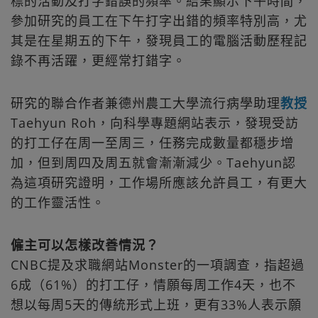
標的活動及打字錯誤的頻率。結果顯示下午時間，
參加研究的員工在下午打字出錯的頻率特別高，尤
其是在星期五的下午，發現員工的電腦活動歷程記
錄不再活躍，更經常打錯字。
研究的聯合作者兼德州農工大學流行病學助理
教授
Taehyun Roh，向科學專題網站表示，發現受訪
的打工仔在周一至周三，任務完成數量都穩步增
加，但到周四及周五就會漸漸減少。Taehyun認
為這項研究證明，工作場所應該允許員工，有更大
的工作靈活性。
僱主可以怎樣改善情況？
CNBC提及求職網站Monster的一項調查，指超過
6成（61%）的打工仔，情願每周工作4天，也不
想以每周5天的傳統形式上班，更有33%人表示願