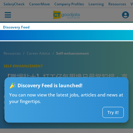
SalaryCheck
CareerMove
Company Profiles
Learning
Resources
V
Discovery Feed
Resources
Career Advice
Self-enhancement
SELF-ENHANCEMENT
【職場貼士】打工仔每周邊日最常犯錯、高
效率？調查話飯後好易做錯嘢！
Discovery Feed is launched!
You can now view the latest jobs, articles and news at
CTgoodjobs’ Editor
your fingertips.
Published:
2023-08-10
Updated:
2023-08-10 17:47
Try it!