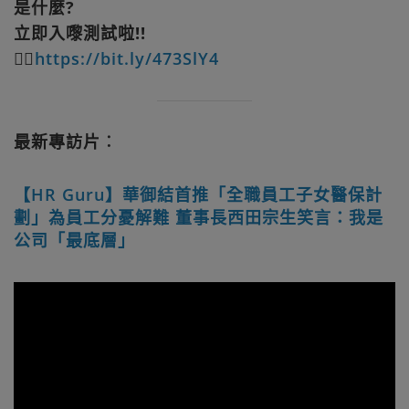
是什麼?
立即入嚟測試啦!!
👉🏻
https://bit.ly/473SlY4
最新專訪片︰
【HR Guru】華御結首推「全職員工子女醫保計
劃」為員工分憂解難 董事長西田宗生笑言：我是
公司「最底層」