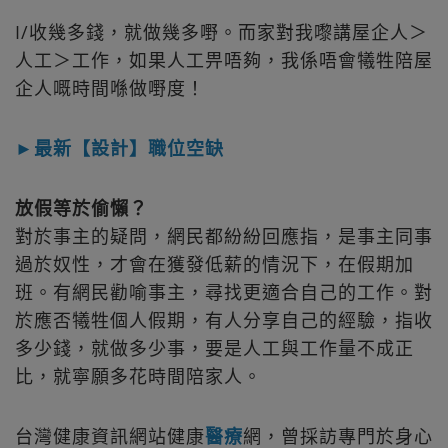
I/收幾多錢，就做幾多嘢。而家對我嚟講屋企人＞
人工＞工作，如果人工畀唔夠，我係唔會犧牲陪屋
企人嘅時間喺做嘢度！
►最新【設計】職位空缺
放假等於偷懶？
對於事主的疑問，網民都紛紛回應指，是事主同事
過於奴性，才會在獲發低薪的情況下，在假期加
班。有網民勸喻事主，尋找更適合自己的工作。對
於應否犧牲個人假期，有人分享自己的經驗，指收
多少錢，就做多少事，要是人工與工作量不成正
比，就寧願多花時間陪家人。
台灣健康資訊網站健康
醫療
網，曾採訪專門於身心