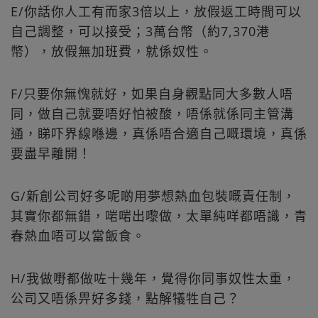
E/你話你人工有而家3倍以上，放假返工時間可以
自己調整，可以接受；3萬台幣（約7,370港
幣），放假無加班費，就係奴性。
F/只要你無愧就好，如果自身觀點同大多數人唔
同，做自己就要唔好怕被酸，唔係就係同主管溝
通，睇吓界線喺邊，真係唔合適自己嘅環境，真係
要盡早離開！
G/新創公司好多呢啲用夢想熱血包裝嘅責任制，
其實你都無錯，啱啱出嚟做，太單純咩都唔識，青
春熱血唔可以當飯食。
H/我做嘢都做咗十幾年，覺得你同事奴性太重，
公司又唔係畀好多錢，點解犠牲自己？