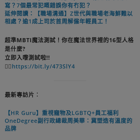
寫？7個最常犯嘅錯誤你有冇犯？
延伸閱讀：【職場溝通】Z世代與職場老海鮮難以
相處？逾1成上司於首周解僱年輕員工！
超準MBTI魔法測試！你在魔法世界裡的16型人格
是什麼?
立即入嚟測試啦!!
👉🏻
https://bit.ly/473SlY4
最新專訪片︰
【HR Guru】重視寵物及LGBTQ+員工福利
OneDegree副行政總裁周美華：冀塑造有溫度的
品牌