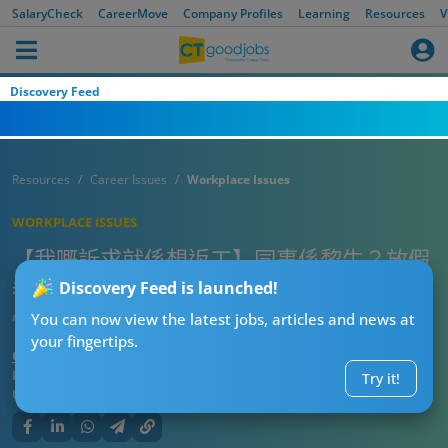
SalaryCheck
CareerMove
Company Profiles
Learning
Resources
V
Discovery Feed
Resources
Career Issues
Workplace Issues
WORKPLACE ISSUES
【我嘅訴求就係想返工】同事係黎生？放假
都返公司做嘢！事主：係佢奴性重，定我太
Discovery Feed is launched!
懶？
You can now view the latest jobs, articles and news at
your fingertips.
CTgoodjobs’ Editor
Published:
2023-08-29
Try it!
Updated:
2023-08-29 16:34