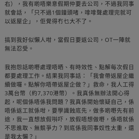
右），我有啲唔樂意假期仲要去公司，不過我同事
就會話，「只不過1個鐘頭啫，嗱嗱聲處理完就可
以返屋企」，佢覺得冇乜大不了。
搞到我好似懶人咁，當假日要返公司，OT一陣就
無法忍受。
我抱怨話啲嘢處理唔晒、有時效性、點解每次假日
都要處理工作。結果我同事話：「我會帶返屋企繼
續做囉。點解你唔帶返屋企做？」救命，我人工得
3萬台幣（約7,370港幣）。我真係無辦法開心得
起，呢個係唔係我問題？我真係開始懷疑自己，係
唔係返工就係咁，要學識蝕底先，做多啲嘢先有前
途，我一直想放假唞吓，放假唔想做嘢，係唔就係
不思進取、無競爭力？到底係我同事奴性太重，還
是我太懶？」