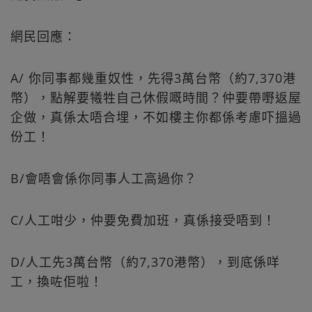
網民回應：
A/ 你同事都幾重奴性，先得3萬台幣（約7,370港
幣），點解要犧牲自己休假嘅時間？仲要帶嘢返屋
企做，真係太唔合埋，不如樓主你都係考慮吓搵過
份工！
B/會唔會係你同事人工高過你？
C/人工咁少，仲要免費加班，真係接受唔到！
D/人工先3萬台幣（約7,370港幣），到底係咩
工，換咗佢啦！