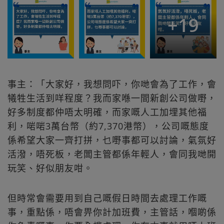
+
19
事主：「大家好，我想問吓，你哋會為了工作，會
犧牲生活到咩程度？我而家喺一間新創公司做嘢，
好多制度都仲唔太明確，而家嘅人工加埋其他福
利，啱啱3萬台幣（約7,370港幣），公司嘅態度
係希望大家一齊打拼，乜嘢事都可以討論，氣氛好
活潑，唔死板，老闆主管都係年輕人，會同我哋開
玩笑、好似朋友咁。
但時常會需要用到自己嘅假日時間去處理工作嘅
事，重點係，唔會畀你計加班費，主管話，嗰啲係