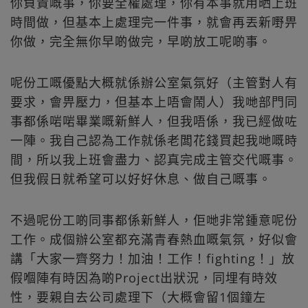
你負責嘅事，你要全權處理，你有本事就用晒上班
時間做，但基本上處理完一件事，就會再丟新嘢畀
你做，完全無你早啲做完，早啲放工呢啲事。
呢份工嘅優點大概就係辦公室氣氛好（主管對人有
要求，會畀壓力，但基本上唔會鬧人）我哋部門同
事都係啱啱畢業嘅新鮮人，但我唔係，我已經做咗
一陣。我自己認為工作就係老闆花錢買起我哋嘅時
間，所以我上班會盡力、認真完成主管交代嘅事。
但我假日就希望可以好好休息、做自己嘅事。
不過呢份工啲同事都係新鮮人，佢哋非常鍾意呢份
工作。成個辦公室都充滿青春熱血嘅氣氛，好似會
講「大家一齊努力！加油！工作！fighting！」放
假嗰陣有時因為啲Project出狀況，同埋有時效
性，要親自去公司處理下（大概會留1個鐘左