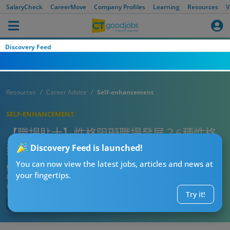
SalaryCheck
CareerMove
Company Profiles
Learning
Resources
V
Discovery Feed
Resources
Career Advice
Self-enhancement
SELF-ENHANCEMENT
【職場貼士】性格阻礙職場發展？6種性格
難以喺職場取得成功！你又有冇中？
Discovery Feed is launched!
You can now view the latest jobs, articles and news at
CTgoodjobs’ Editor
your fingertips.
Published:
2023-08-31
Updated:
2023-08-31 16:42
Try it!