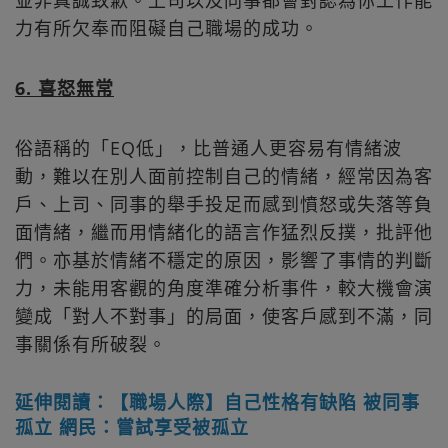
並非真誠致歉。上司以及同事都會對認為你工作能
力有所欠奉而阻礙自己職場的成功。
6. 喜怒無常
俗語稱的「EQ低」，比普通人更容易有情緒波
動，難以在別人面前控制自己的情緒，經常因為客
戶、上司、同事的舉手投足而感到憤怒或失落等負
面情緒，繼而用情緒化的語言作猛烈反撲，批評他
們。亦基於情緒不穩定的原因，影響了事情的判斷
力，未能用客觀的角度準確分析事件，較大機會演
變成「對人不對事」的局面，使客戶感到不滿，同
事關係有所破裂。
延伸閱讀：【職場人際】自己性格有缺陷 被同事
孤立 網民：嘗試享受被孤立