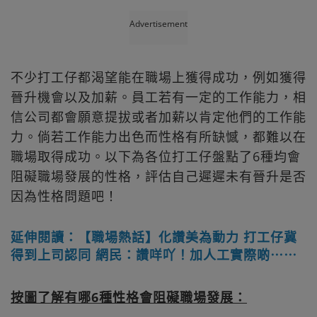
Advertisement
不少打工仔都渴望能在職場上獲得成功，例如獲得
晉升機會以及加薪。員工若有一定的工作能力，相
信公司都會願意提拔或者加薪以肯定他們的工作能
力。倘若工作能力出色而性格有所缺憾，都難以在
職場取得成功。以下為各位打工仔盤點了6種均會
阻礙職場發展的性格，評估自己遲遲未有晉升是否
因為性格問題吧！
延伸閱讀：【職場熱話】化讚美為動力 打工仔冀
得到上司認同 網民：讚咩吖！加人工實際啲⋯⋯
按圖了解有哪6種性格會阻礙職場發展：